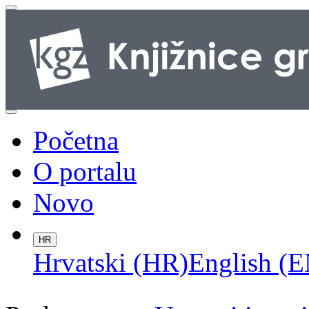
Početna
O portalu
Novo
HR
Hrvatski (HR)
English (E