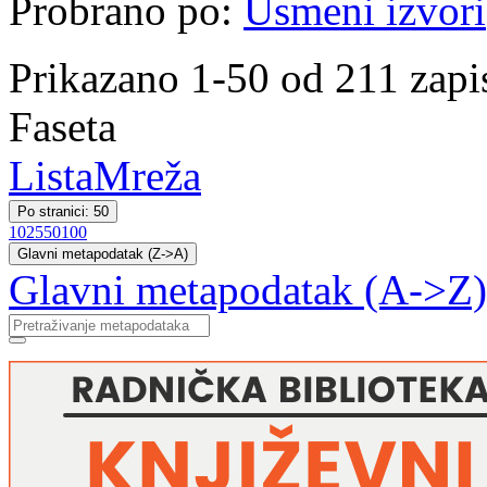
Probrano po:
Usmeni izvori
Prikazano 1-50 od 211 zapi
Faseta
Lista
Mreža
Po stranici: 50
10
25
50
100
Glavni metapodatak (Z->A)
Glavni metapodatak (A->Z)