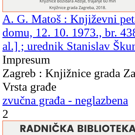
A. G. Matoš : Književni pe
domu, 12. 10. 1973., br. 438
al.] ; urednik Stanislav Šku
Impresum
Zagreb : Knjižnice grada Z
Vrsta građe
zvučna građa - neglazbena
2