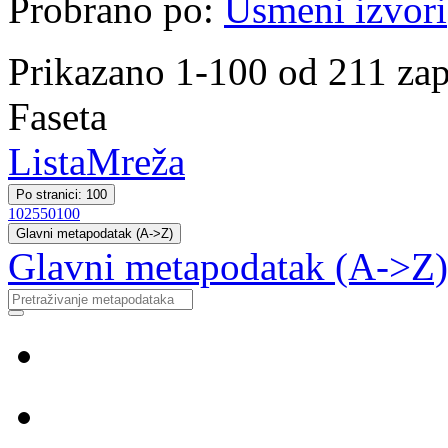
Probrano po:
Usmeni izvori
Prikazano 1-100 od 211 zap
Faseta
Lista
Mreža
Po stranici: 100
10
25
50
100
Glavni metapodatak (A->Z)
Glavni metapodatak (A->Z)