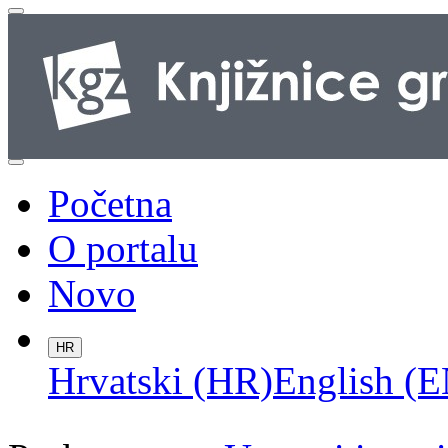
Početna
O portalu
Novo
HR
Hrvatski (HR)
English (E