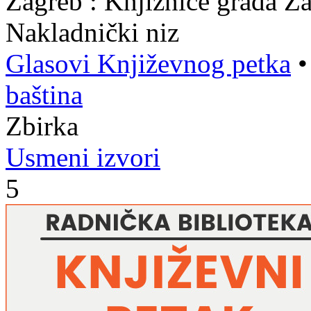
Zagreb : Knjižnice grada Z
Nakladnički niz
Glasovi Književnog petka
baština
Zbirka
Usmeni izvori
5