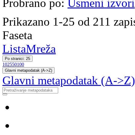
Probrano po:
Usmeni izvori
Prikazano 1-25 od 211 zapi
Faseta
Lista
Mreža
Po stranici: 25
10
25
50
100
Glavni metapodatak (A->Z)
Glavni metapodatak (A->Z)