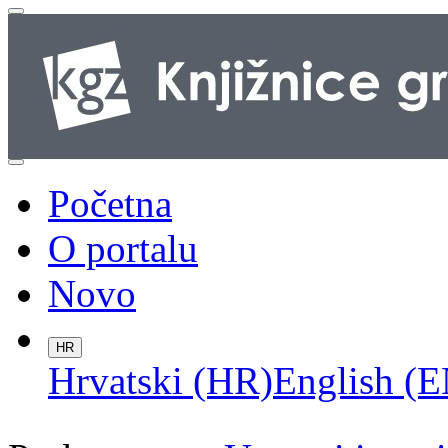
Početna
O portalu
Novo
HR
Hrvatski (HR)
English (E