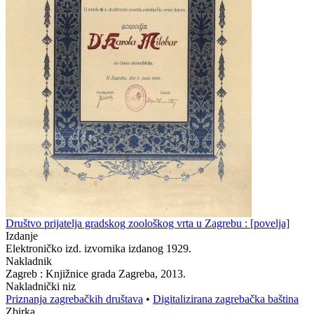
Društvo prijatelja gradskog zoološkog vrta u Zagrebu : [povelja]
Izdanje
Elektroničko izd. izvornika izdanog 1929.
Nakladnik
Zagreb : Knjižnice grada Zagreba, 2013.
Nakladnički niz
Priznanja zagrebačkih društava
•
Digitalizirana zagrebačka baština
Zbirka