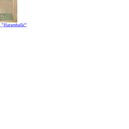
vo "Harambašić"