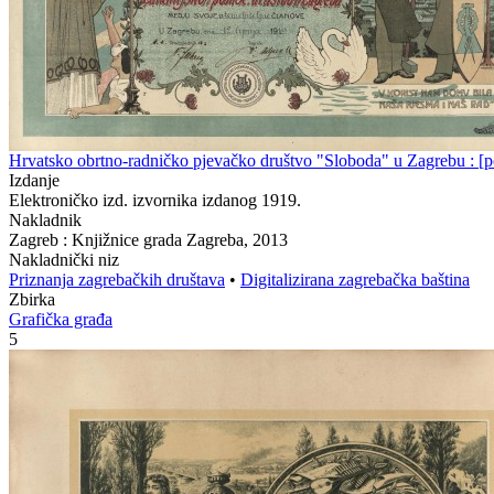
Hrvatsko obrtno-radničko pjevačko društvo "Sloboda" u Zagrebu : [p
Izdanje
Elektroničko izd. izvornika izdanog 1919.
Nakladnik
Zagreb : Knjižnice grada Zagreba, 2013
Nakladnički niz
Priznanja zagrebačkih društava
•
Digitalizirana zagrebačka baština
Zbirka
Grafička građa
5