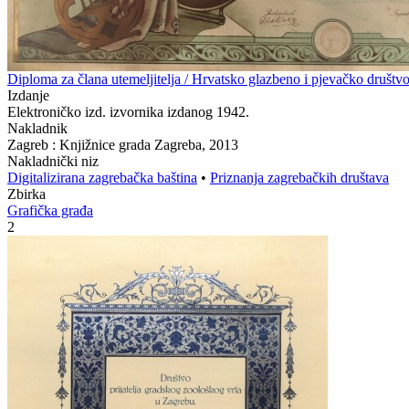
Diploma za člana utemeljitelja / Hrvatsko glazbeno i pjevačko društ
Izdanje
Elektroničko izd. izvornika izdanog 1942.
Nakladnik
Zagreb : Knjižnice grada Zagreba, 2013
Nakladnički niz
Digitalizirana zagrebačka baština
•
Priznanja zagrebačkih društava
Zbirka
Grafička građa
2