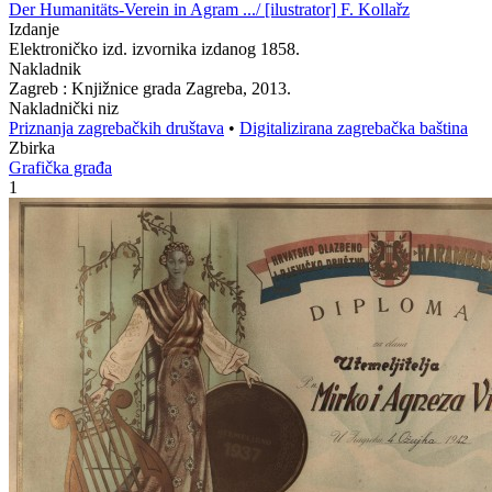
Der Humanitäts-Verein in Agram .../ [ilustrator] F. Kollařz
Izdanje
Elektroničko izd. izvornika izdanog 1858.
Nakladnik
Zagreb : Knjižnice grada Zagreba, 2013.
Nakladnički niz
Priznanja zagrebačkih društava
•
Digitalizirana zagrebačka baština
Zbirka
Grafička građa
1