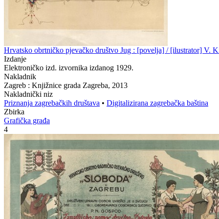
Hrvatsko obrtničko pjevačko društvo Jug : [povelja] / [ilustrator] V. K
Izdanje
Elektroničko izd. izvornika izdanog 1929.
Nakladnik
Zagreb : Knjižnice grada Zagreba, 2013
Nakladnički niz
Priznanja zagrebačkih društava
•
Digitalizirana zagrebačka baština
Zbirka
Grafička građa
4