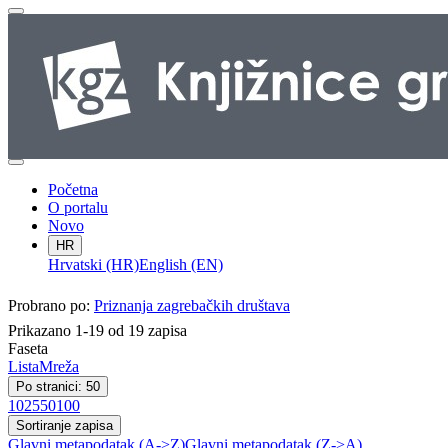
Početna
O portalu
Novo
HR
Hrvatski (HR)
English (EN)
Probrano po:
Priznanja zagrebačkih društava
Prikazano 1-19 od 19 zapisa
Faseta
Lista
Mreža
Po stranici: 50
10
25
50
100
Sortiranje zapisa
Glavni metapodatak (A->Z)
Glavni metapodatak (Z->A)