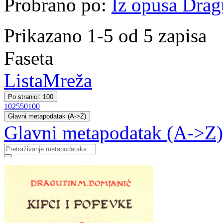
Probrano po:
Iz opusa Drag
Prikazano 1-5 od 5 zapisa
Faseta
Lista
Mreža
Po stranici: 100
10
25
50
100
Glavni metapodatak (A->Z)
Glavni metapodatak (A->Z)