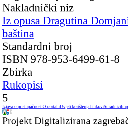
Nakladnički niz
Iz opusa Dragutina Domjan
baština
Standardni broj
ISBN 978-953-6499-61-8
Zbirka
Rukopisi
5
Izjava o pristupačnosti
O portalu
Uvjeti korištenja
Linkovi
Suradnici
Imp
Projekt Digitalizirana zagreba