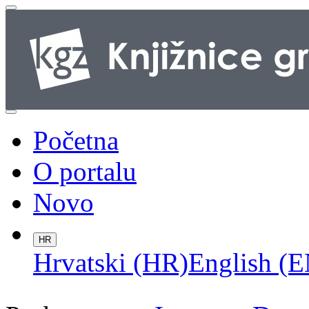
Početna
O portalu
Novo
HR
Hrvatski (HR)
English (E