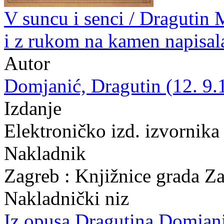
V suncu i senci / Dragutin 
i z rukom na kamen napisal
Autor
Domjanić, Dragutin (12. 9.
Izdanje
Elektroničko izd. izvornika
Nakladnik
Zagreb : Knjižnice grada Z
Nakladnički niz
Iz opusa Dragutina Domjan