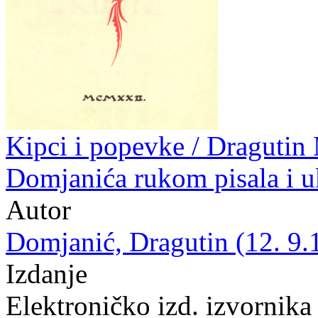
Kipci i popevke / Dragutin
Domjanića rukom pisala i u
Autor
Domjanić, Dragutin (12. 9.
Izdanje
Elektroničko izd. izvornika