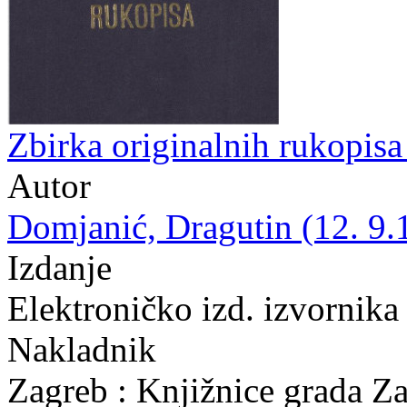
Zbirka originalnih rukopis
Autor
Domjanić, Dragutin (12. 9.
Izdanje
Elektroničko izd. izvornika
Nakladnik
Zagreb : Knjižnice grada Z