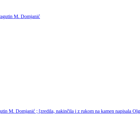
ragutin M. Domjanić
gutin M. Domjanić ; [zredila, nakinčila i z rukom na kamen napisala Ol