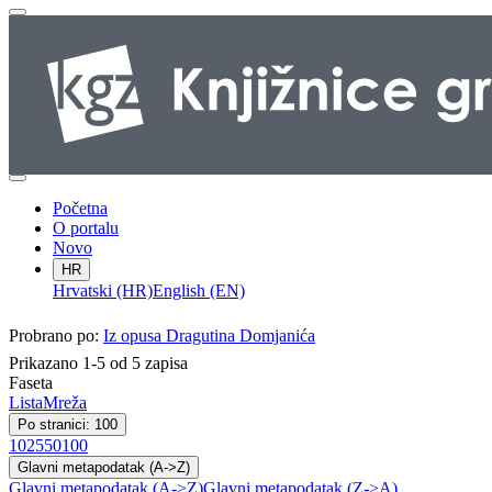
Početna
O portalu
Novo
HR
Hrvatski (HR)
English (EN)
Probrano po:
Iz opusa Dragutina Domjanića
Prikazano 1-5 od 5 zapisa
Faseta
Lista
Mreža
Po stranici: 100
10
25
50
100
Glavni metapodatak (A->Z)
Glavni metapodatak (A->Z)
Glavni metapodatak (Z->A)