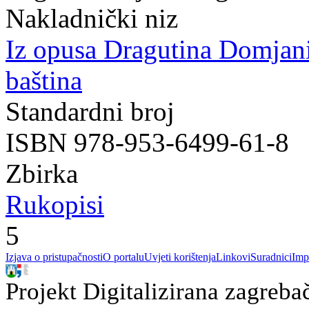
Nakladnički niz
Iz opusa Dragutina Domjan
baština
Standardni broj
ISBN 978-953-6499-61-8
Zbirka
Rukopisi
5
Izjava o pristupačnosti
O portalu
Uvjeti korištenja
Linkovi
Suradnici
Imp
Projekt Digitalizirana zagreba