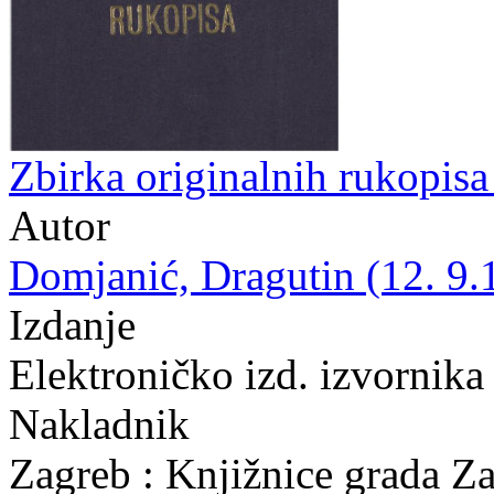
Zbirka originalnih rukopis
Autor
Domjanić, Dragutin (12. 9.
Izdanje
Elektroničko izd. izvornika
Nakladnik
Zagreb : Knjižnice grada Z