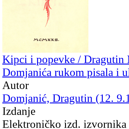
Kipci i popevke / Dragutin
Domjanića rukom pisala i u
Autor
Domjanić, Dragutin (12. 9.
Izdanje
Elektroničko izd. izvornika