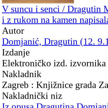
V suncu i senci / Dragutin 
i z rukom na kamen napisal
Autor
Domjanić, Dragutin (12. 9.
Izdanje
Elektroničko izd. izvornika
Nakladnik
Zagreb : Knjižnice grada Z
Nakladnički niz
Iz opusa Dragutina Domjan