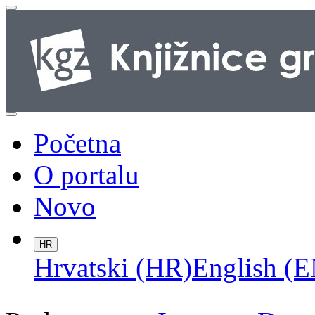
Početna
O portalu
Novo
HR
Hrvatski (HR)
English (E