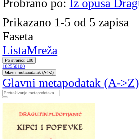
Probrano po:
Iz opusa Drag
Prikazano 1-5 od 5 zapisa
Faseta
Lista
Mreža
Po stranici: 100
10
25
50
100
Glavni metapodatak (A->Z)
Glavni metapodatak (A->Z)