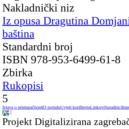
Nakladnički niz
Iz opusa Dragutina Domjan
baština
Standardni broj
ISBN 978-953-6499-61-8
Zbirka
Rukopisi
5
Izjava o pristupačnosti
O portalu
Uvjeti korištenja
Linkovi
Suradnici
Imp
Projekt Digitalizirana zagreba