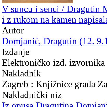
V suncu i senci / Dragutin 
i z rukom na kamen napisal
Autor
Domjanić, Dragutin (12. 9.
Izdanje
Elektroničko izd. izvornika
Nakladnik
Zagreb : Knjižnice grada Z
Nakladnički niz
Iz opusa Dragutina Domjan