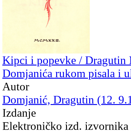
Kipci i popevke / Dragutin
Domjanića rukom pisala i u
Autor
Domjanić, Dragutin (12. 9.
Izdanje
Elektroničko izd. izvornika