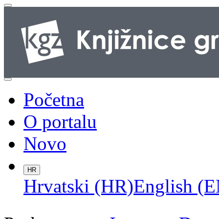
Početna
O portalu
Novo
HR
Hrvatski (HR)
English (E