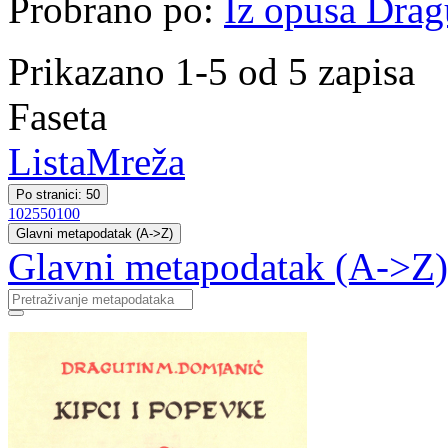
Probrano po:
Iz opusa Drag
Prikazano 1-5 od 5 zapisa
Faseta
Lista
Mreža
Po stranici: 50
10
25
50
100
Glavni metapodatak (A->Z)
Glavni metapodatak (A->Z)