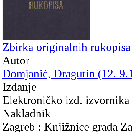
Zbirka originalnih rukopis
Autor
Domjanić, Dragutin (12. 9.
Izdanje
Elektroničko izd. izvornika
Nakladnik
Zagreb : Knjižnice grada Z