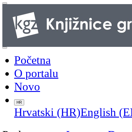
Početna
O portalu
Novo
HR
Hrvatski (HR)
English (E