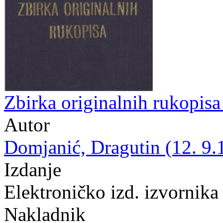
Zbirka originalnih rukopis
Autor
Domjanić, Dragutin (12. 9.
Izdanje
Elektroničko izd. izvornika
Nakladnik