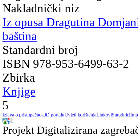
Nakladnički niz
Iz opusa Dragutina Domjan
baština
Standardni broj
ISBN 978-953-6499-63-2
Zbirka
Knjige
5
Izjava o pristupačnosti
O portalu
Uvjeti korištenja
Linkovi
Suradnici
Imp
Projekt Digitalizirana zagreba