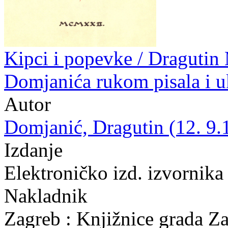
Kipci i popevke / Dragutin
Domjanića rukom pisala i u
Autor
Domjanić, Dragutin (12. 9.
Izdanje
Elektroničko izd. izvornika
Nakladnik
Zagreb : Knjižnice grada Z