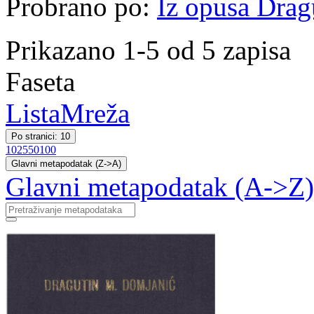
Probrano po:
Iz opusa Drag
Prikazano 1-5 od 5 zapisa
Faseta
Lista
Mreža
Po stranici: 10
10
25
50
100
Glavni metapodatak (Z->A)
Glavni metapodatak (A->Z)