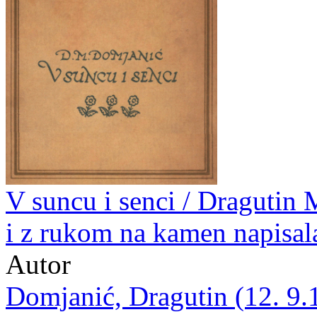
V suncu i senci / Dragutin 
i z rukom na kamen napisal
Autor
Domjanić, Dragutin (12. 9.