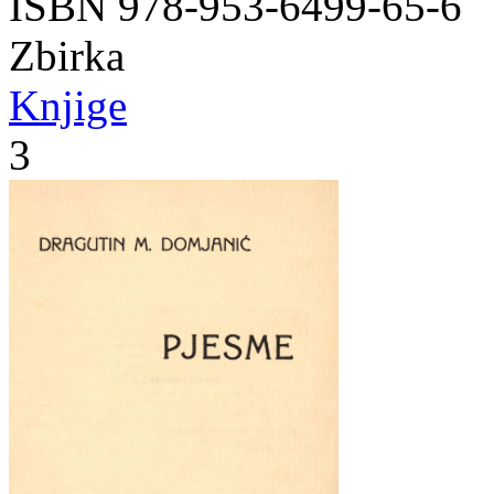
ISBN 978-953-6499-65-6
Zbirka
Knjige
3