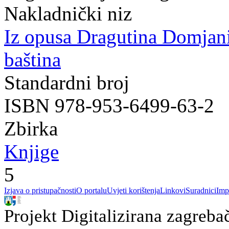
Nakladnički niz
Iz opusa Dragutina Domjan
baština
Standardni broj
ISBN 978-953-6499-63-2
Zbirka
Knjige
5
Izjava o pristupačnosti
O portalu
Uvjeti korištenja
Linkovi
Suradnici
Imp
Projekt Digitalizirana zagreba