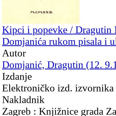
Kipci i popevke / Dragutin
Domjanića rukom pisala i u
Autor
Domjanić, Dragutin (12. 9.
Izdanje
Elektroničko izd. izvornika
Nakladnik
Zagreb : Knjižnice grada Z