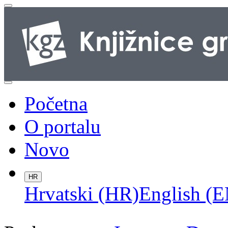
Početna
O portalu
Novo
HR
Hrvatski (HR)
English (E