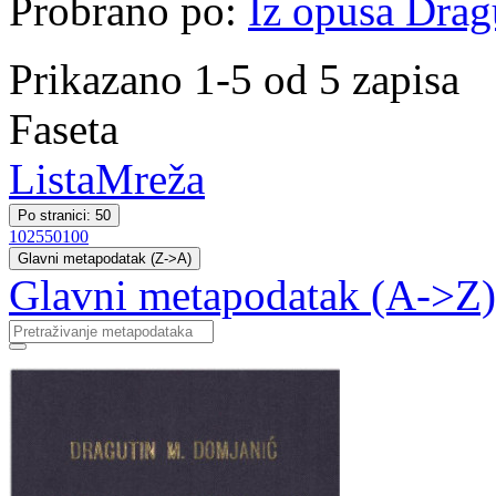
Probrano po:
Iz opusa Drag
Prikazano 1-5 od 5 zapisa
Faseta
Lista
Mreža
Po stranici: 50
10
25
50
100
Glavni metapodatak (Z->A)
Glavni metapodatak (A->Z)