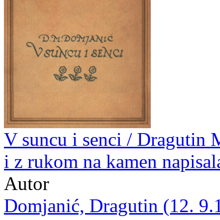
V suncu i senci / Dragutin 
i z rukom na kamen napisal
Autor
Domjanić, Dragutin (12. 9.