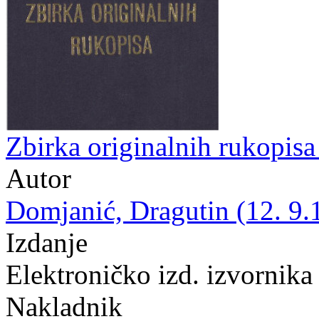
Zbirka originalnih rukopis
Autor
Domjanić, Dragutin (12. 9.
Izdanje
Elektroničko izd. izvornika
Nakladnik