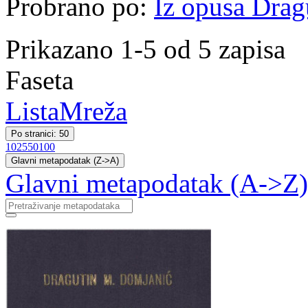
Probrano po:
Iz opusa Drag
Prikazano 1-5 od 5 zapisa
Faseta
Lista
Mreža
Po stranici: 50
10
25
50
100
Glavni metapodatak (Z->A)
Glavni metapodatak (A->Z)