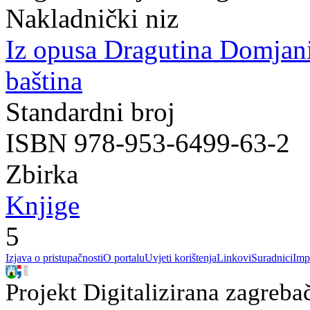
Nakladnički niz
Iz opusa Dragutina Domjan
baština
Standardni broj
ISBN 978-953-6499-63-2
Zbirka
Knjige
5
Izjava o pristupačnosti
O portalu
Uvjeti korištenja
Linkovi
Suradnici
Imp
Projekt Digitalizirana zagreba