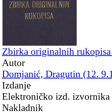
Zbirka originalnih rukopis
Autor
Domjanić, Dragutin (12. 9.
Izdanje
Elektroničko izd. izvornika
Nakladnik