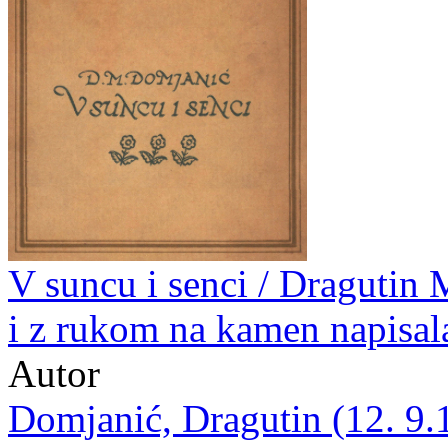
V suncu i senci / Dragutin 
i z rukom na kamen napisal
Autor
Domjanić, Dragutin (12. 9.