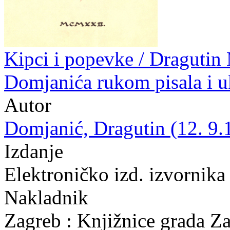
Kipci i popevke / Dragutin
Domjanića rukom pisala i u
Autor
Domjanić, Dragutin (12. 9.
Izdanje
Elektroničko izd. izvornika
Nakladnik
Zagreb : Knjižnice grada Z