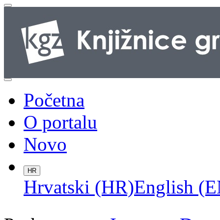
Početna
O portalu
Novo
HR
Hrvatski (HR)
English (E