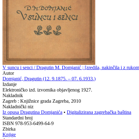
V suncu i senci / Dragutin M. Domjanić ; [zredila, nakinčila i z ruk
Autor
Domjanić, Dragutin (12. 9.1875. – 07. 6.1933.)
Izdanje
Elektroničko izd. izvornika objavljenog 1927.
Nakladnik
Zagreb : Knjižnice grada Zagreba, 2010
Nakladnički niz
Iz opusa Dragutina Domjanića
•
Digitalizirana zagrebačka baština
Standardni broj
ISBN 978-953-6499-64-9
Zbirka
Knjige