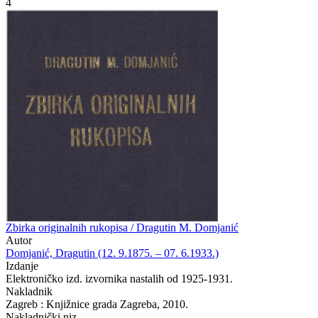
4
Zbirka originalnih rukopisa / Dragutin M. Domjanić
Autor
Domjanić, Dragutin (12. 9.1875. – 07. 6.1933.)
Izdanje
Elektroničko izd. izvornika nastalih od 1925-1931.
Nakladnik
Zagreb : Knjižnice grada Zagreba, 2010.
Nakladnički niz