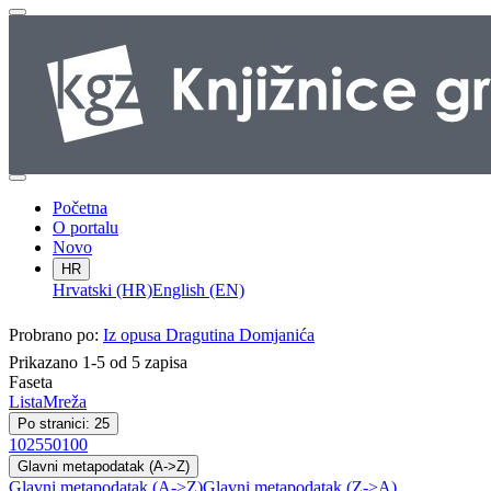
Početna
O portalu
Novo
HR
Hrvatski (HR)
English (EN)
Probrano po:
Iz opusa Dragutina Domjanića
Prikazano 1-5 od 5 zapisa
Faseta
Lista
Mreža
Po stranici: 25
10
25
50
100
Glavni metapodatak (A->Z)
Glavni metapodatak (A->Z)
Glavni metapodatak (Z->A)