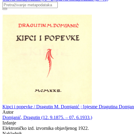
Kipci i popevke / Dragutin M. Domjanić ; [pjesme Dragutina Domjani
Autor
Domjanić, Dragutin (12. 9.1875. – 07. 6.1933.)
Izdanje
Elektroničko izd. izvornika objavljenog 1922.
Nakladnik