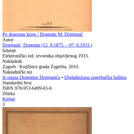
Po dragomu kraju / Dragutin M. Domjanić
Autor
Domjanić, Dragutin (12. 9.1875. – 07. 6.1933.)
Izdanje
Elektroničko izd. izvornika objavljenog 1933.
Nakladnik
Zagreb : Knjižnice grada Zagreba, 2010.
Nakladnički niz
Iz opusa Dragutina Domjanića
•
Digitalizirana zagrebačka baština
Standardni broj
ISBN 978-953-6499-65-6
Zbirka
Knjige
3