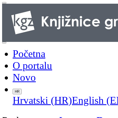
Početna
O portalu
Novo
HR
Hrvatski (HR)
English (E