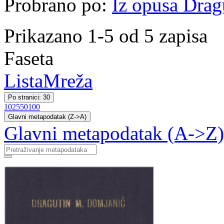
Probrano po:
Iz opusa Drag
Prikazano 1-5 od 5 zapisa
Faseta
Lista
Mreža
Po stranici: 30
10
25
50
100
Glavni metapodatak (Z->A)
Glavni metapodatak (A->Z)