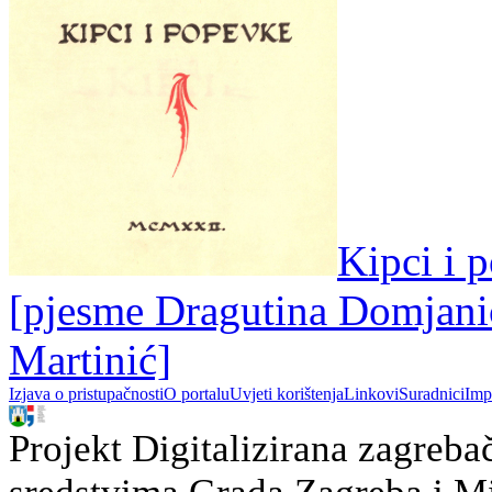
Kipci i 
[pjesme Dragutina Domjanić
Martinić]
Izjava o pristupačnosti
O portalu
Uvjeti korištenja
Linkovi
Suradnici
Imp
Projekt Digitalizirana zagreba