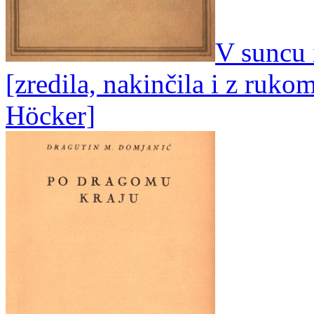
V suncu 
[zredila, nakinčila i z ruk
Höcker]