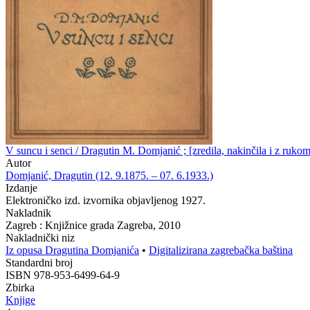
V suncu i senci / Dragutin M. Domjanić ; [zredila, nakinčila i z ruk
Autor
Domjanić, Dragutin (12. 9.1875. – 07. 6.1933.)
Izdanje
Elektroničko izd. izvornika objavljenog 1927.
Nakladnik
Zagreb : Knjižnice grada Zagreba, 2010
Nakladnički niz
Iz opusa Dragutina Domjanića
•
Digitalizirana zagrebačka baština
Standardni broj
ISBN 978-953-6499-64-9
Zbirka
Knjige