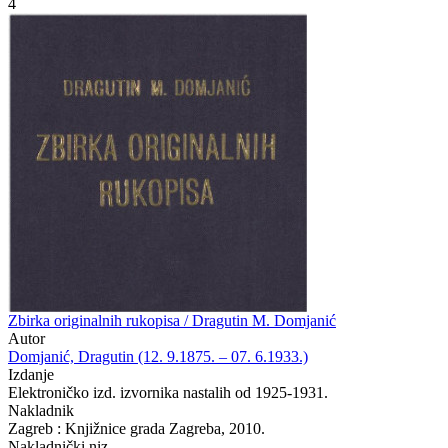
4
Zbirka originalnih rukopisa / Dragutin M. Domjanić
Autor
Domjanić, Dragutin (12. 9.1875. – 07. 6.1933.)
Izdanje
Elektroničko izd. izvornika nastalih od 1925-1931.
Nakladnik
Zagreb : Knjižnice grada Zagreba, 2010.
Nakladnički niz