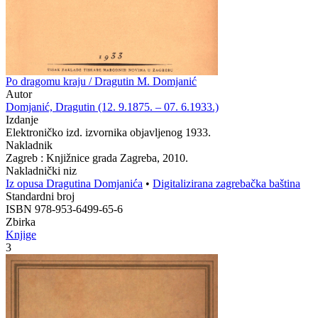
Po dragomu kraju / Dragutin M. Domjanić
Autor
Domjanić, Dragutin (12. 9.1875. – 07. 6.1933.)
Izdanje
Elektroničko izd. izvornika objavljenog 1933.
Nakladnik
Zagreb : Knjižnice grada Zagreba, 2010.
Nakladnički niz
Iz opusa Dragutina Domjanića
•
Digitalizirana zagrebačka baština
Standardni broj
ISBN 978-953-6499-65-6
Zbirka
Knjige
3