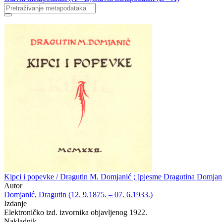
Kipci i popevke / Dragutin M. Domjanić ; [pjesme Dragutina Domjani
Autor
Domjanić, Dragutin (12. 9.1875. – 07. 6.1933.)
Izdanje
Elektroničko izd. izvornika objavljenog 1922.
Nakladnik