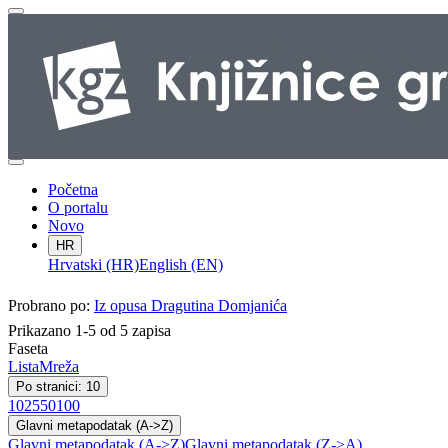
Početna
O portalu
Novo
HR
Hrvatski (HR)
English (EN)
Probrano po:
Iz opusa Dragutina Domjanića
Prikazano 1-5 od 5 zapisa
Faseta
Lista
Mreža
Po stranici: 10
10
25
50
100
Glavni metapodatak (A->Z)
Glavni metapodatak (A->Z)
Glavni metapodatak (Z->A)