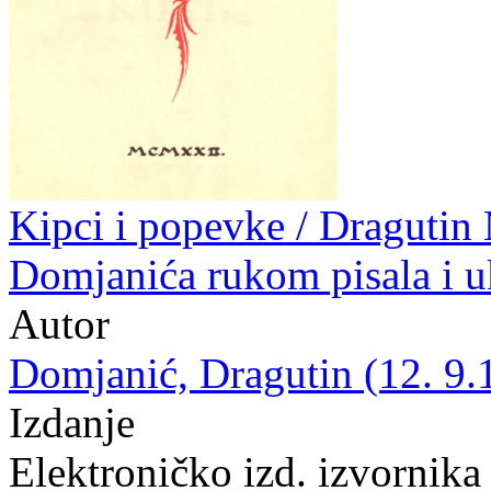
Kipci i popevke / Dragutin
Domjanića rukom pisala i u
Autor
Domjanić, Dragutin (12. 9.
Izdanje
Elektroničko izd. izvornika