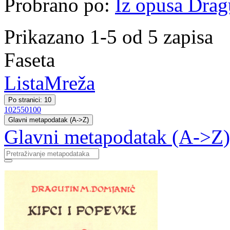
Probrano po:
Iz opusa Drag
Prikazano 1-5 od 5 zapisa
Faseta
Lista
Mreža
Po stranici: 10
10
25
50
100
Glavni metapodatak (A->Z)
Glavni metapodatak (A->Z)