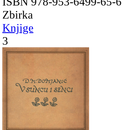
ISBN 978-953-6499-65-6
Zbirka
Knjige
3