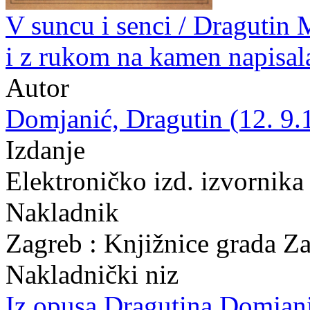
V suncu i senci / Dragutin 
i z rukom na kamen napisal
Autor
Domjanić, Dragutin (12. 9.
Izdanje
Elektroničko izd. izvornika
Nakladnik
Zagreb : Knjižnice grada Z
Nakladnički niz
Iz opusa Dragutina Domjan