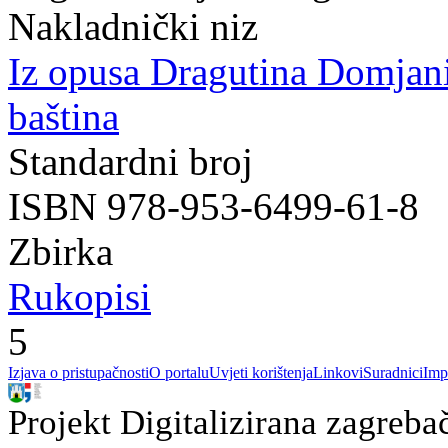
Nakladnički niz
Iz opusa Dragutina Domjan
baština
Standardni broj
ISBN 978-953-6499-61-8
Zbirka
Rukopisi
5
Izjava o pristupačnosti
O portalu
Uvjeti korištenja
Linkovi
Suradnici
Imp
Projekt Digitalizirana zagreba