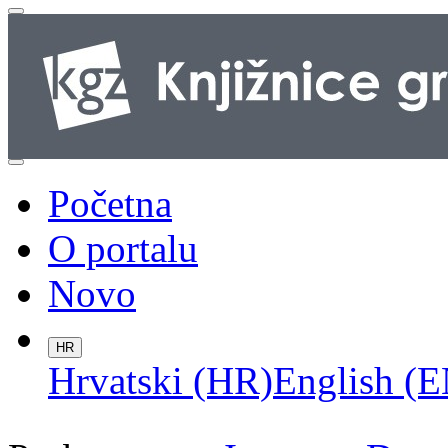
Početna
O portalu
Novo
HR
Hrvatski (HR)
English (E