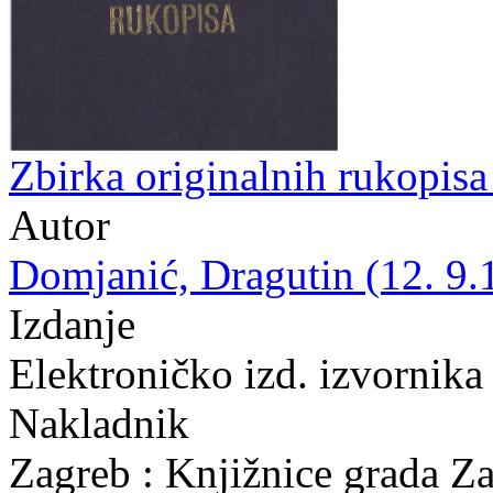
Zbirka originalnih rukopis
Autor
Domjanić, Dragutin (12. 9.
Izdanje
Elektroničko izd. izvornika
Nakladnik
Zagreb : Knjižnice grada Z