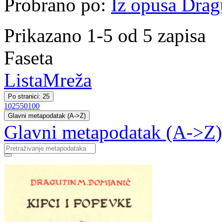
Probrano po:
Iz opusa Drag
Prikazano 1-5 od 5 zapisa
Faseta
Lista
Mreža
Po stranici: 25
10
25
50
100
Glavni metapodatak (A->Z)
Glavni metapodatak (A->Z)