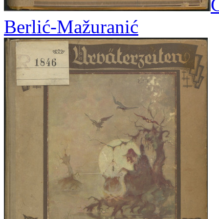
C
Berlić-Mažuranić