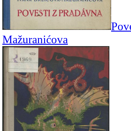
Pove
Mažuranićova