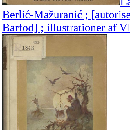
La
Berlić-Mažuranić ; [autorise
Barfod] ; illustrationer af V