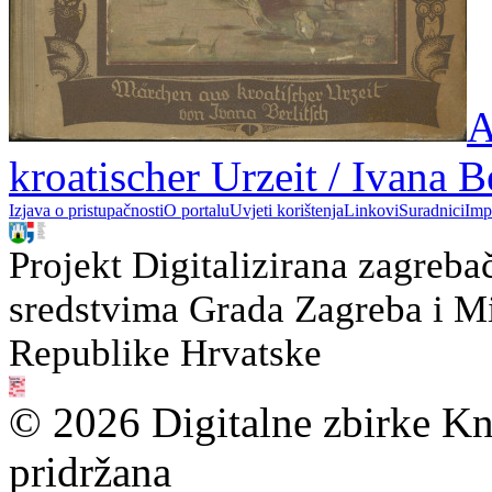
A
kroatischer Urzeit / Ivana B
Izjava o pristupačnosti
O portalu
Uvjeti korištenja
Linkovi
Suradnici
Imp
Projekt Digitalizirana zagreba
sredstvima Grada Zagreba i Min
Republike Hrvatske
© 2026 Digitalne zbirke Kn
pridržana