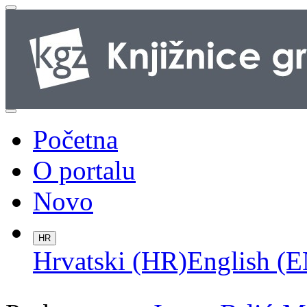
Početna
O portalu
Novo
HR
Hrvatski (HR)
English (E