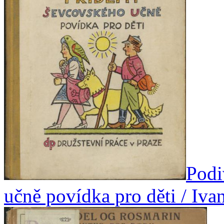
Podi
učně povídka pro děti / Iv