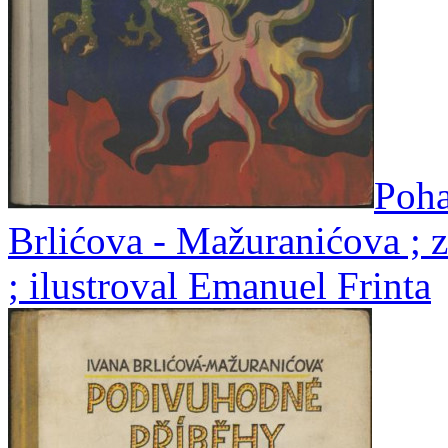
Poha
Brlićova - Mažuranićova ; z
; ilustroval Emanuel Frinta