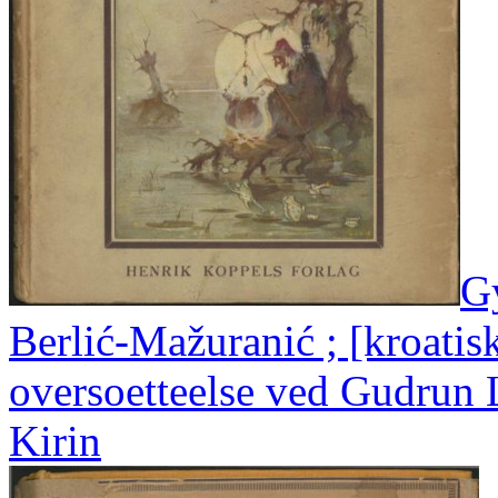
G
Berlić-Mažuranić ; [kroatisk
oversoetteelse ved Gudrun L
Kirin