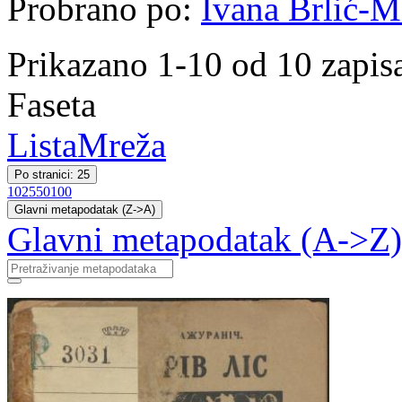
Probrano po:
Ivana Brlić-M
Prikazano 1-10 od 10 zapis
Faseta
Lista
Mreža
Po stranici: 25
10
25
50
100
Glavni metapodatak (Z->A)
Glavni metapodatak (A->Z)