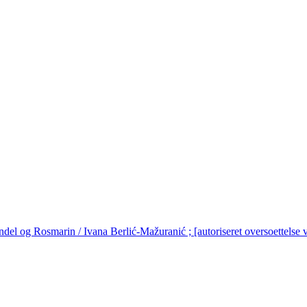
del og Rosmarin / Ivana Berlić-Mažuranić ; [autoriseret oversoettelse ve