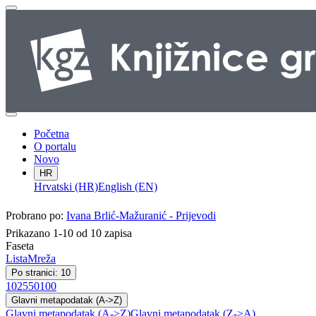
Početna
O portalu
Novo
HR
Hrvatski (HR)
English (EN)
Probrano po:
Ivana Brlić-Mažuranić - Prijevodi
Prikazano 1-10 od 10 zapisa
Faseta
Lista
Mreža
Po stranici: 10
10
25
50
100
Glavni metapodatak (A->Z)
Glavni metapodatak (A->Z)
Glavni metapodatak (Z->A)