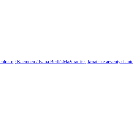
nlok og Kaempen / Ivana Berlić-Mažuranić ; [kroatiske aeventyr i autor