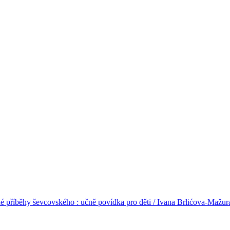
 příběhy ševcovského : učně povídka pro děti / Ivana Brlićova-Mažur