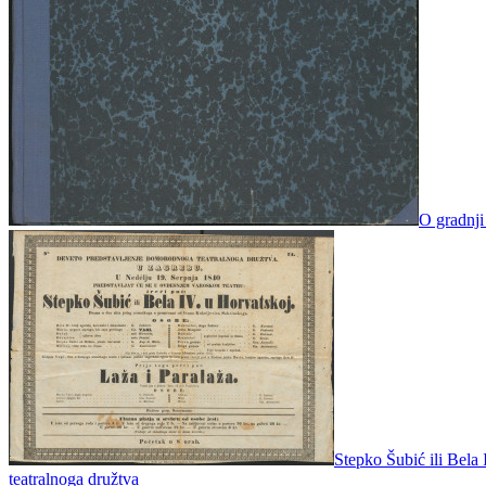
O gradnji
Stepko Šubić ili Bel
teatralnoga družtva