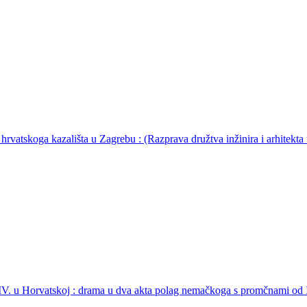
 hrvatskoga kazališta u Zagrebu : (Razprava družtva inžinira i arhitekta
a IV. u Horvatskoj : drama u dva akta polag nemačkoga s promčnami od