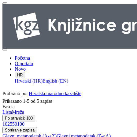
Početna
O portalu
Novo
HR
Hrvatski (HR)
English (EN)
Probrano po:
Hrvatsko narodno kazalište
Prikazano 1-5 od 5 zapisa
Faseta
Lista
Mreža
Po stranici: 100
10
25
50
100
Sortiranje zapisa
Glavni metapodatak (A->Z)
Glavni metapodatak (Z->A)