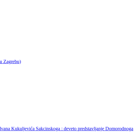
 u Zagrebu)
 Ivana Kukuljevića Sakcinskoga : deveto predstavljanje Domorodnoga