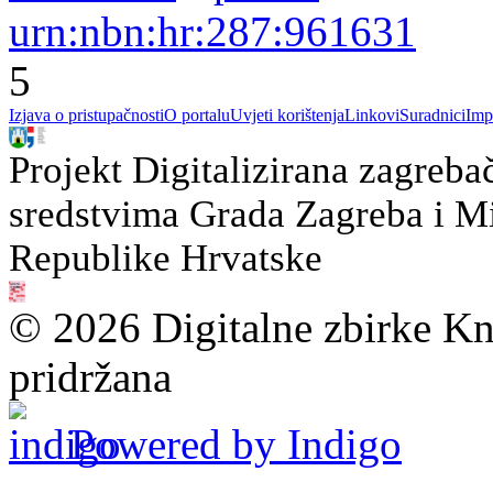
urn:nbn:hr:287:961631
5
Izjava o pristupačnosti
O portalu
Uvjeti korištenja
Linkovi
Suradnici
Imp
Projekt Digitalizirana zagreba
sredstvima Grada Zagreba i Min
Republike Hrvatske
© 2026 Digitalne zbirke Kn
pridržana
Powered by Indigo