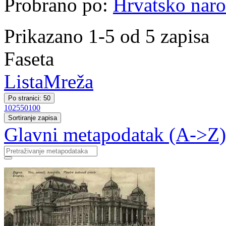
Probrano po:
Hrvatsko naro
Prikazano 1-5 od 5 zapisa
Faseta
Lista
Mreža
Po stranici: 50
10
25
50
100
Sortiranje zapisa
Glavni metapodatak (A->Z)