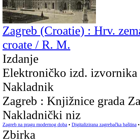
Zagreb (Croatie) : Hrv. zema
croate / R. M.
Izdanje
Elektroničko izd. izvornika
Nakladnik
Zagreb : Knjižnice grada Z
Nakladnički niz
Zagreb na pragu modernog doba
•
Digitalizirana zagrebačka baština
Zbirka