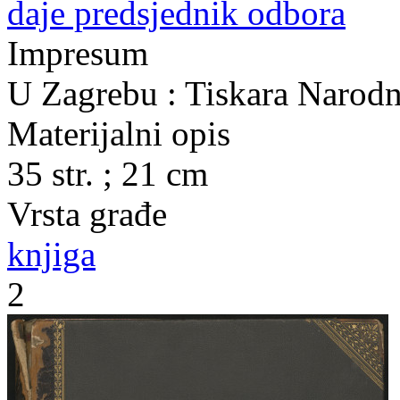
daje predsjednik odbora
Impresum
U Zagrebu : Tiskara Narod
Materijalni opis
35 str. ; 21 cm
Vrsta građe
knjiga
2