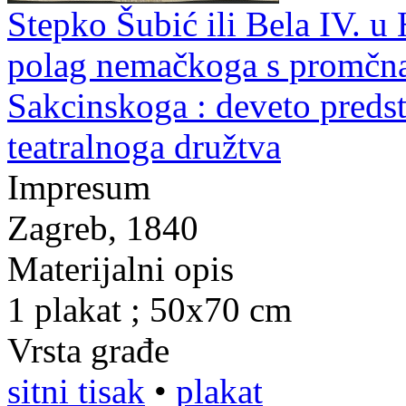
Stepko Šubić ili Bela IV. u
polag nemačkoga s promčna
Sakcinskoga : deveto pred
teatralnoga družtva
Impresum
Zagreb, 1840
Materijalni opis
1 plakat ; 50x70 cm
Vrsta građe
sitni tisak
•
plakat