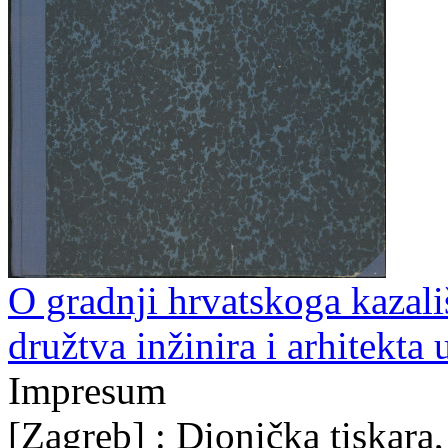
O gradnji hrvatskoga kazali
družtva inžinira i arhitekta
Impresum
[Zagreb] : Dionička tiskara