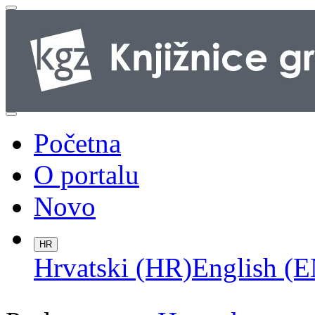
Početna
O portalu
Novo
HR
Hrvatski (HR)
English (E