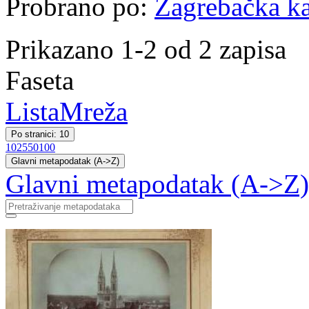
Probrano po:
Zagrebačka ka
Prikazano 1-2 od 2 zapisa
Faseta
Lista
Mreža
Po stranici: 10
10
25
50
100
Glavni metapodatak (A->Z)
Glavni metapodatak (A->Z)