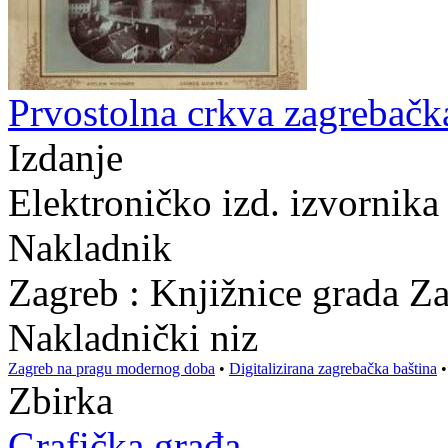
Prvostolna crkva zagrebačka
Izdanje
Elektroničko izd. izvornika
Nakladnik
Zagreb : Knjižnice grada Z
Nakladnički niz
Zagreb na pragu modernog doba
•
Digitalizirana zagrebačka baština
Zbirka
Grafička građa