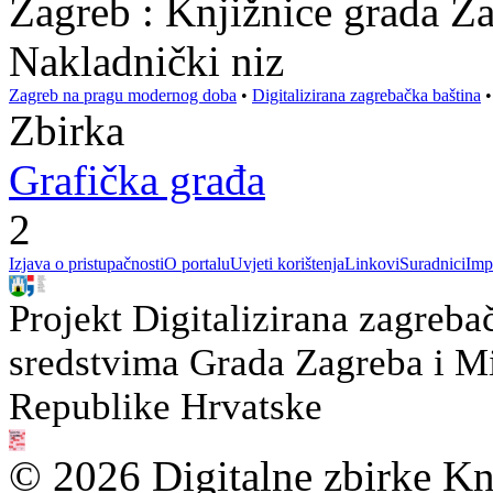
Zagreb : Knjižnice grada Z
Nakladnički niz
Zagreb na pragu modernog doba
•
Digitalizirana zagrebačka baština
Zbirka
Grafička građa
2
Izjava o pristupačnosti
O portalu
Uvjeti korištenja
Linkovi
Suradnici
Imp
Projekt Digitalizirana zagreba
sredstvima Grada Zagreba i Min
Republike Hrvatske
© 2026 Digitalne zbirke Kn