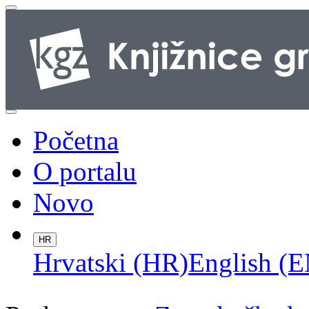
Početna
O portalu
Novo
HR
Hrvatski (HR)
English (E