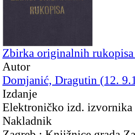
Zbirka originalnih rukopis
Autor
Domjanić, Dragutin (12. 9.
Izdanje
Elektroničko izd. izvornika
Nakladnik
Zagreb : Knjižnice grada Z