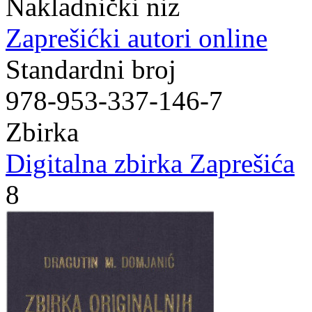
Nakladnički niz
Zaprešićki autori online
Standardni broj
978-953-337-146-7
Zbirka
Digitalna zbirka Zaprešića
8