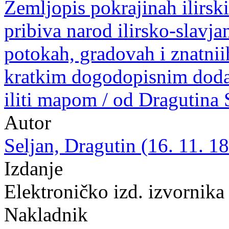
Zemljopis pokrajinah ilirski
pribiva narod ilirsko-slavj
potokah, gradovah i znatnii
kratkim dogodopisnim doda
iliti mapom / od Dragutina 
Autor
Seljan, Dragutin (16. 11. 18
Izdanje
Elektroničko izd. izvornika
Nakladnik