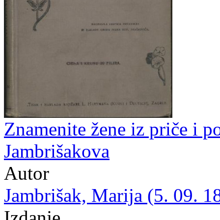
Znamenite žene iz priče i po
Jambrišakova
Autor
Jambrišak, Marija (5. 09. 1
Izdanje