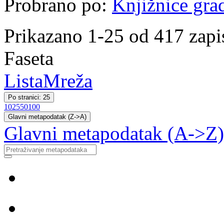
Probrano po:
Knjižnice gra
Prikazano 1-25 od 417 zapi
Faseta
Lista
Mreža
Po stranici: 25
10
25
50
100
Glavni metapodatak (Z->A)
Glavni metapodatak (A->Z)