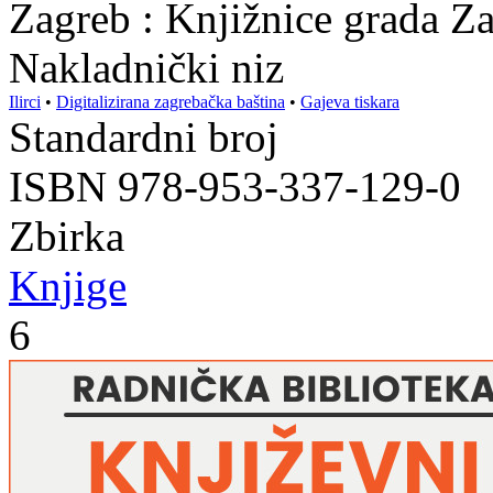
Zagreb : Knjižnice grada Z
Nakladnički niz
Ilirci
•
Digitalizirana zagrebačka baština
•
Gajeva tiskara
Standardni broj
ISBN 978-953-337-129-0
Zbirka
Knjige
6