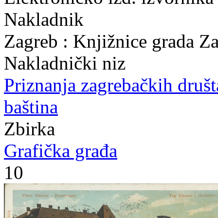
Nakladnik
Zagreb : Knjižnice grada Z
Nakladnički niz
Priznanja zagrebačkih druš
baština
Zbirka
Grafička građa
10