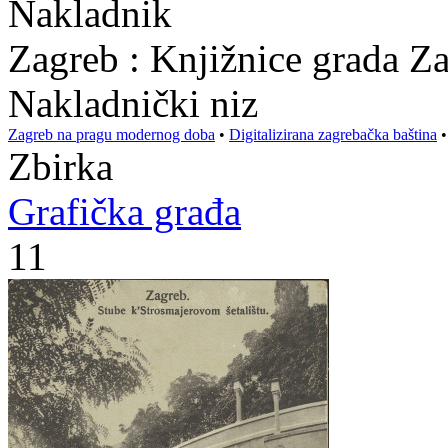
Nakladnik
Zagreb : Knjižnice grada Z
Nakladnički niz
Zagreb na pragu modernog doba
•
Digitalizirana zagrebačka baština
Zbirka
Grafička građa
11