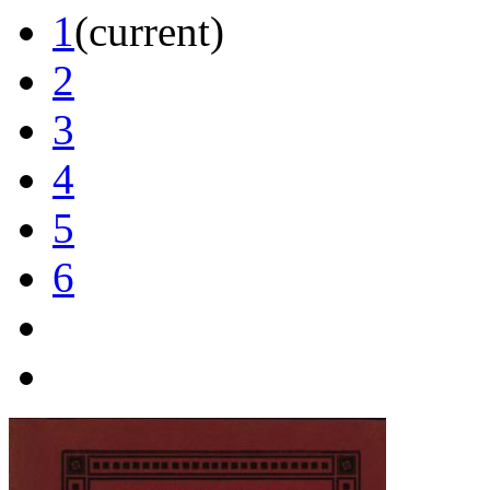
1
(current)
2
3
4
5
6