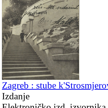
Zagreb : stube k'Strosmjero
Izdanje
Elektroničko izd. izvornika