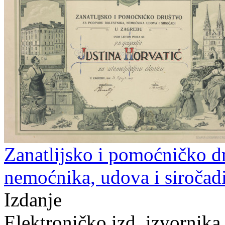
Zanatlijsko i pomoćničko d
nemoćnika, udova i siročad
Izdanje
Elektroničko izd. izvornika