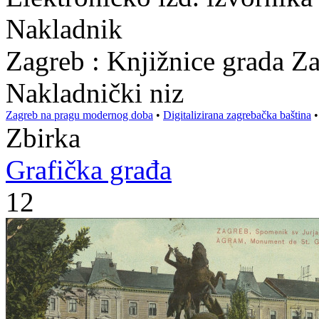
Nakladnik
Zagreb : Knjižnice grada Z
Nakladnički niz
Zagreb na pragu modernog doba
•
Digitalizirana zagrebačka baština
Zbirka
Grafička građa
12