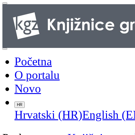
Početna
O portalu
Novo
HR
Hrvatski (HR)
English (E