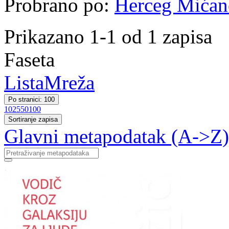
Probrano po:
Herceg Mićano
Prikazano 1-1 od 1 zapisa
Faseta
Lista
Mreža
Po stranici: 100
10
25
50
100
Sortiranje zapisa
Glavni metapodatak (A->Z)