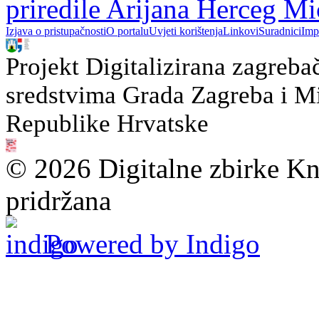
priredile Arijana Herceg Mi
Izjava o pristupačnosti
O portalu
Uvjeti korištenja
Linkovi
Suradnici
Imp
Projekt Digitalizirana zagreba
sredstvima Grada Zagreba i Min
Republike Hrvatske
© 2026 Digitalne zbirke Kn
pridržana
Powered by Indigo