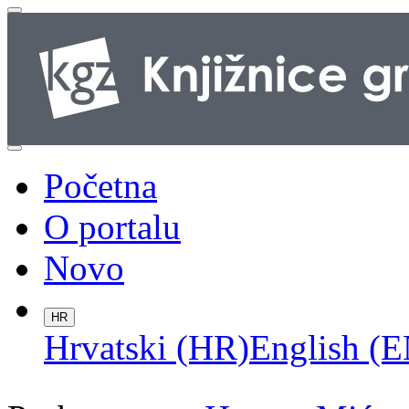
Početna
O portalu
Novo
HR
Hrvatski (HR)
English (E