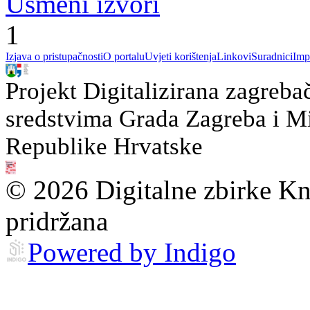
Usmeni izvori
1
Izjava o pristupačnosti
O portalu
Uvjeti korištenja
Linkovi
Suradnici
Imp
Projekt Digitalizirana zagreba
sredstvima Grada Zagreba i Min
Republike Hrvatske
© 2026 Digitalne zbirke Kn
pridržana
Powered by Indigo