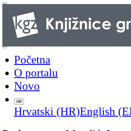
Početna
O portalu
Novo
HR
Hrvatski (HR)
English (E