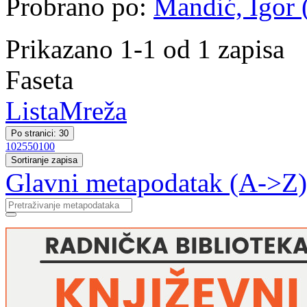
Probrano po:
Mandić, Igor 
Prikazano 1-1 od 1 zapisa
Faseta
Lista
Mreža
Po stranici: 30
10
25
50
100
Sortiranje zapisa
Glavni metapodatak (A->Z)