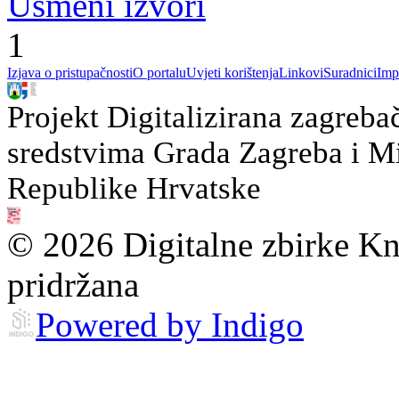
Usmeni izvori
1
Izjava o pristupačnosti
O portalu
Uvjeti korištenja
Linkovi
Suradnici
Imp
Projekt Digitalizirana zagreba
sredstvima Grada Zagreba i Min
Republike Hrvatske
© 2026 Digitalne zbirke Kn
pridržana
Powered by Indigo