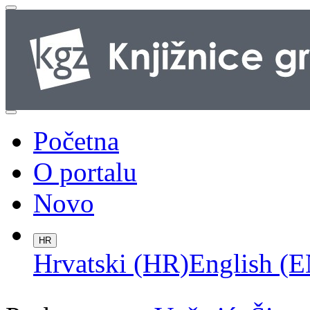
Početna
O portalu
Novo
HR
Hrvatski (HR)
English (E