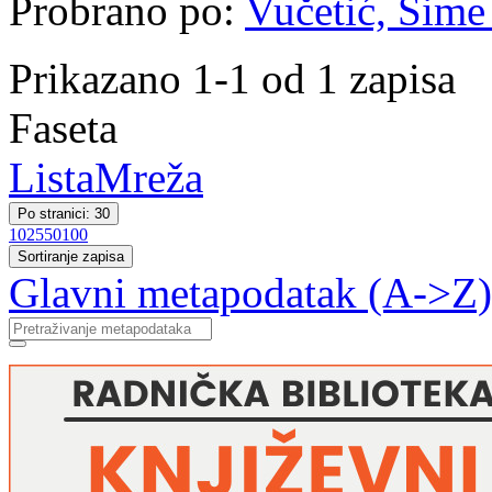
Probrano po:
Vučetić, Šime 
Prikazano 1-1 od 1 zapisa
Faseta
Lista
Mreža
Po stranici: 30
10
25
50
100
Sortiranje zapisa
Glavni metapodatak (A->Z)