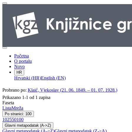
Početna
O portalu
Novo
HR
Hrvatski (HR)
English (EN)
Probrano po:
Klaić, Vjekoslav (21. 06. 1849. – 01. 07. 1928.)
Prikazano 1-1 od 1 zapisa
Faseta
Lista
Mreža
Po stranici: 100
10
25
50
100
Glavni metapodatak (A->Z)
Glavni metapodatak (A->Z)
Glavni metapodatak (Z->A)