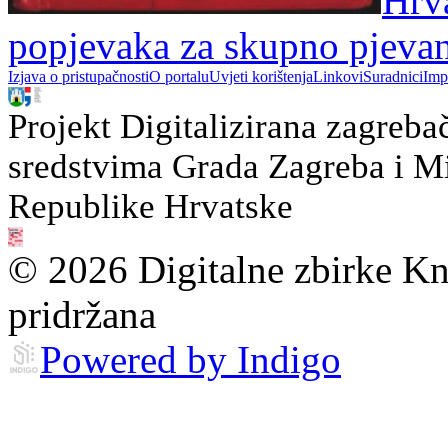
Hrva
popjevaka za skupno pjevanj
Izjava o pristupačnosti
O portalu
Uvjeti korištenja
Linkovi
Suradnici
Imp
Projekt Digitalizirana zagreba
sredstvima Grada Zagreba i Min
Republike Hrvatske
© 2026 Digitalne zbirke Kn
pridržana
Powered by Indigo