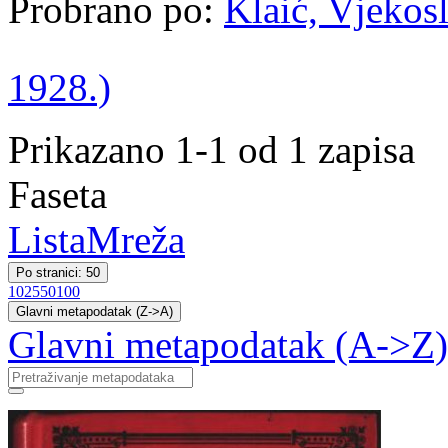
Probrano po:
Klaić, Vjekosl
1928.)
Prikazano 1-1 od 1 zapisa
Faseta
Lista
Mreža
Po stranici: 50
10
25
50
100
Glavni metapodatak (Z->A)
Glavni metapodatak (A->Z)