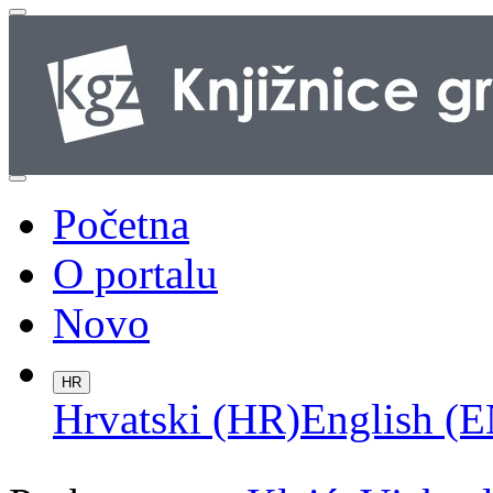
Početna
O portalu
Novo
HR
Hrvatski (HR)
English (E