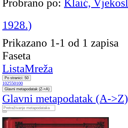
Probrano po:
Klaić, Vjekosl
1928.)
Prikazano 1-1 od 1 zapisa
Faseta
Lista
Mreža
Po stranici: 50
10
25
50
100
Glavni metapodatak (Z->A)
Glavni metapodatak (A->Z)