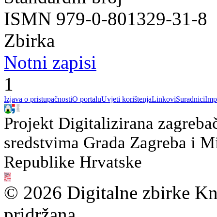
ISMN 979-0-801329-31-8
Zbirka
Notni zapisi
1
Izjava o pristupačnosti
O portalu
Uvjeti korištenja
Linkovi
Suradnici
Imp
Projekt Digitalizirana zagreba
sredstvima Grada Zagreba i Min
Republike Hrvatske
© 2026 Digitalne zbirke Kn
pridržana