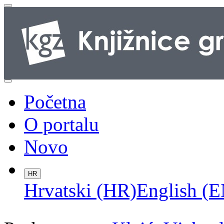
Početna
O portalu
Novo
HR
Hrvatski (HR)
English (E