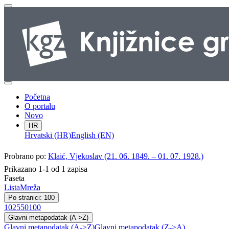
Početna
O portalu
Novo
HR
Hrvatski (HR)
English (EN)
Probrano po:
Klaić, Vjekoslav (21. 06. 1849. – 01. 07. 1928.)
Prikazano 1-1 od 1 zapisa
Faseta
Lista
Mreža
Po stranici: 100
10
25
50
100
Glavni metapodatak (A->Z)
Glavni metapodatak (A->Z)
Glavni metapodatak (Z->A)