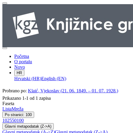
Početna
O portalu
Novo
HR
Hrvatski (HR)
English (EN)
Probrano po:
Klaić, Vjekoslav (21. 06. 1849. – 01. 07. 1928.)
Prikazano 1-1 od 1 zapisa
Faseta
Lista
Mreža
Po stranici: 100
10
25
50
100
Glavni metapodatak (Z->A)
Glavni metapodatak (A->Z)
Glavni metapodatak (Z->A)