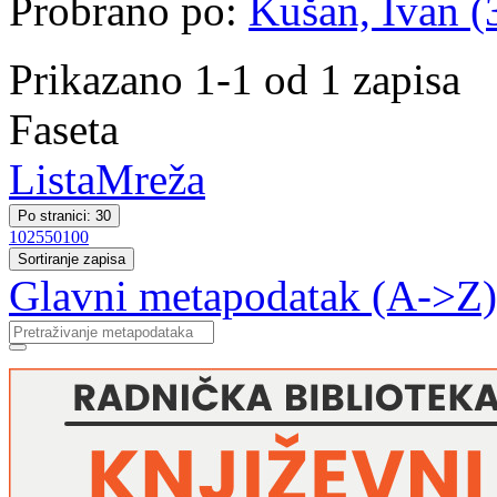
Probrano po:
Kušan, Ivan (3
Prikazano 1-1 od 1 zapisa
Faseta
Lista
Mreža
Po stranici: 30
10
25
50
100
Sortiranje zapisa
Glavni metapodatak (A->Z)