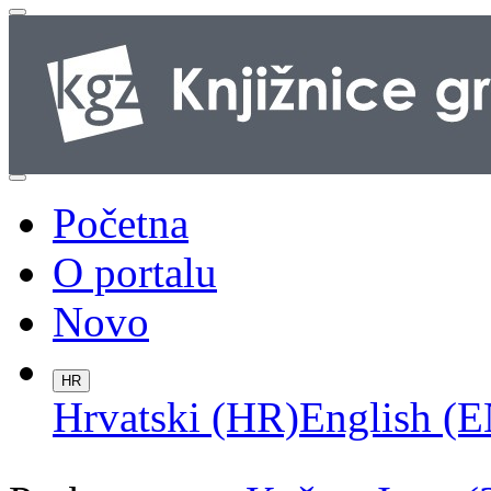
Početna
O portalu
Novo
HR
Hrvatski (HR)
English (E