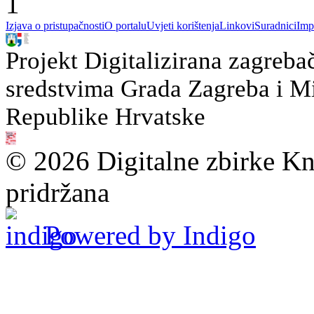
1
Izjava o pristupačnosti
O portalu
Uvjeti korištenja
Linkovi
Suradnici
Imp
Projekt Digitalizirana zagreba
sredstvima Grada Zagreba i Min
Republike Hrvatske
© 2026 Digitalne zbirke Kn
pridržana
Powered by Indigo