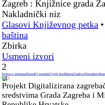
Zagreb : Knjižnice grada Z
Nakladnički niz
Glasovi Književnog petka
baština
Zbirka
Usmeni izvori
2
Izjava o pristupačnosti
O portalu
Uvjeti korištenja
Linkovi
Suradnici
Imp
Projekt Digitalizirana zagreba
sredstvima Grada Zagreba i Min
Republike Hrvatske