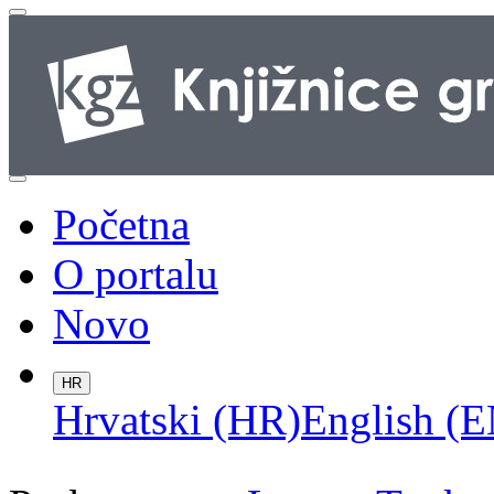
Početna
O portalu
Novo
HR
Hrvatski (HR)
English (E