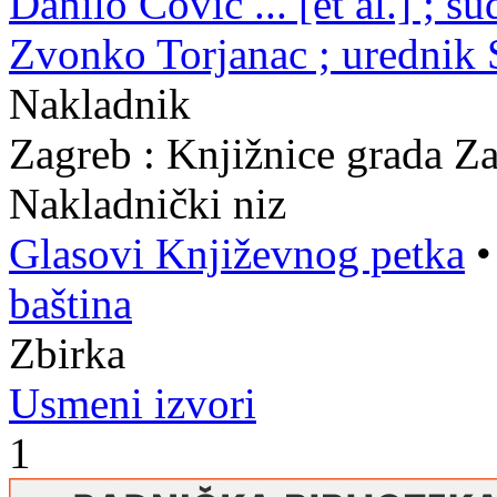
Danilo Čović ... [et al.] ; s
Zvonko Torjanac ; urednik 
Nakladnik
Zagreb : Knjižnice grada Z
Nakladnički niz
Glasovi Književnog petka
baština
Zbirka
Usmeni izvori
1