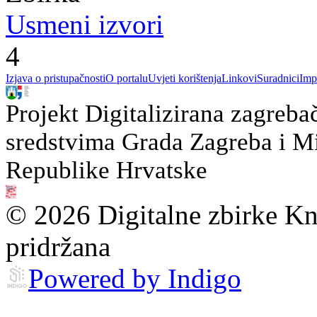
Usmeni izvori
4
Izjava o pristupačnosti
O portalu
Uvjeti korištenja
Linkovi
Suradnici
Imp
Projekt Digitalizirana zagreba
sredstvima Grada Zagreba i Min
Republike Hrvatske
© 2026 Digitalne zbirke Kn
pridržana
Powered by Indigo