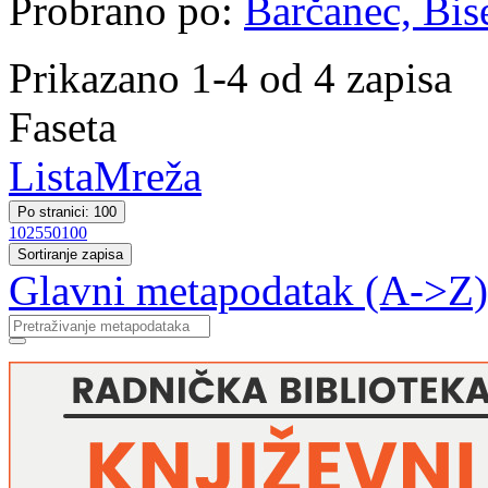
Probrano po:
Barčanec, Bis
Prikazano 1-4 od 4 zapisa
Faseta
Lista
Mreža
Po stranici: 100
10
25
50
100
Sortiranje zapisa
Glavni metapodatak (A->Z)