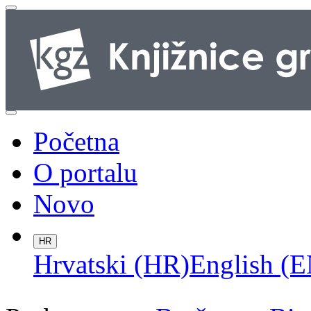
Početna
O portalu
Novo
HR
Hrvatski (HR)
English (E