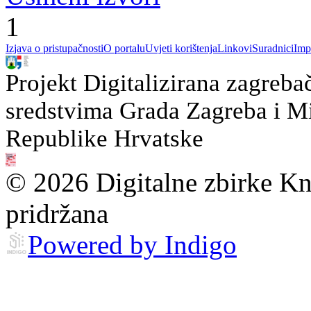
1
Izjava o pristupačnosti
O portalu
Uvjeti korištenja
Linkovi
Suradnici
Imp
Projekt Digitalizirana zagreba
sredstvima Grada Zagreba i Min
Republike Hrvatske
© 2026 Digitalne zbirke Kn
pridržana
Powered by Indigo