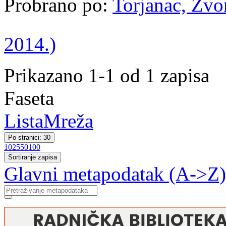
Probrano po:
Torjanac, Zvon
2014.)
Prikazano 1-1 od 1 zapisa
Faseta
Lista
Mreža
Po stranici: 30
10
25
50
100
Sortiranje zapisa
Glavni metapodatak (A->Z)