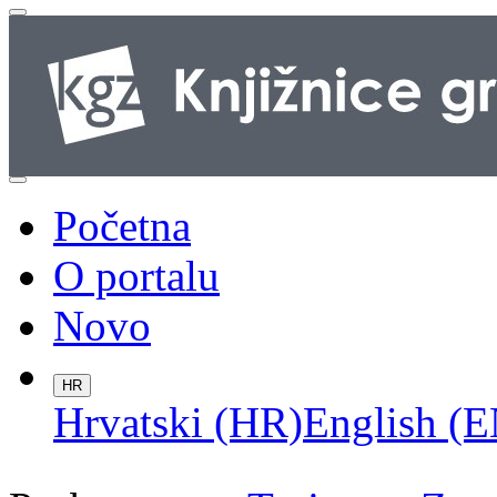
Početna
O portalu
Novo
HR
Hrvatski (HR)
English (E