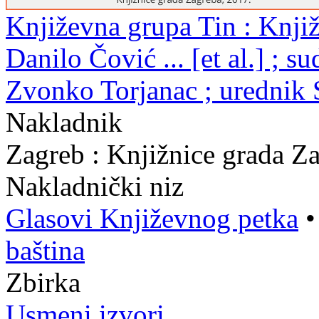
Književna grupa Tin : Knjiž
Danilo Čović ... [et al.] ; s
Zvonko Torjanac ; urednik 
Nakladnik
Zagreb : Knjižnice grada Z
Nakladnički niz
Glasovi Književnog petka
baština
Zbirka
Usmeni izvori