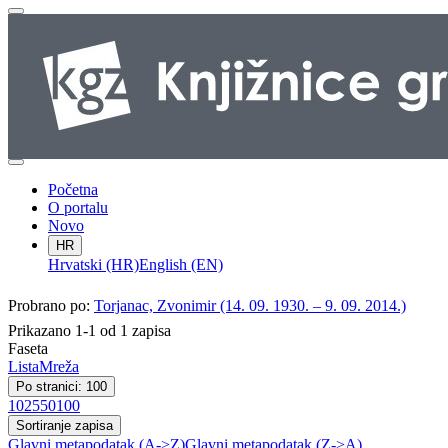
Početna
O portalu
Novo
HR
Hrvatski (HR)
English (EN)
Probrano po:
Torjanac, Zvonimir (14. 09. 1930. – 9. 09. 2014.)
Prikazano 1-1 od 1 zapisa
Faseta
Lista
Mreža
Po stranici: 100
10
25
50
100
Sortiranje zapisa
Glavni metapodatak (A->Z)
Glavni metapodatak (Z->A)