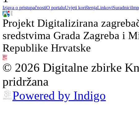
Izjava o pristupačnosti
O portalu
Uvjeti korištenja
Linkovi
Suradnici
Imp
Projekt Digitalizirana zagreba
sredstvima Grada Zagreba i Min
Republike Hrvatske
© 2026 Digitalne zbirke Kn
pridržana
Powered by Indigo