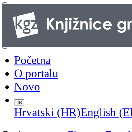
Početna
O portalu
Novo
HR
Hrvatski (HR)
English (E