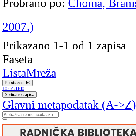
Probrano po:
Choma, Branis
2007.)
Prikazano 1-1 od 1 zapisa
Faseta
Lista
Mreža
Po stranici: 50
10
25
50
100
Sortiranje zapisa
Glavni metapodatak (A->Z)