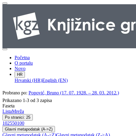
Početna
O portalu
Novo
HR
Hrvatski (HR)
English (EN)
Probrano po:
Popović, Bruno (17. 07. 1928. – 28. 03. 2012.)
Prikazano 1-3 od 3 zapisa
Faseta
Lista
Mreža
Po stranici: 25
10
25
50
100
Glavni metapodatak (A->Z)
Glavni metapodatak (A->Z)
Glavni metapodatak (Z->A)