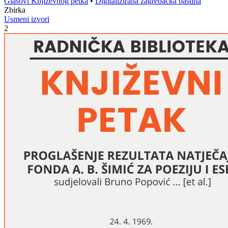
Glasovi Književnog petka
•
Digitalizirana zagrebačka baština
Zbirka
Usmeni izvori
2