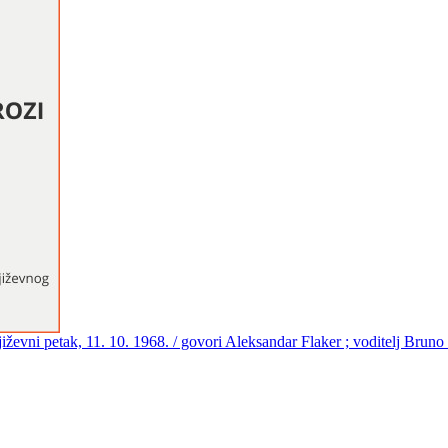
njiževni petak, 11. 10. 1968. / govori Aleksandar Flaker ; voditelj Brun