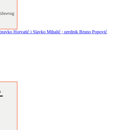
ubravko Horvatić i Slavko Mihalić ; urednik Bruno Popović