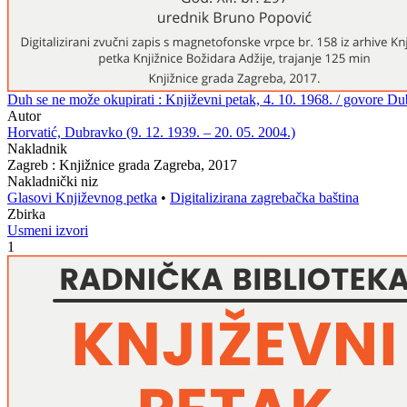
Duh se ne može okupirati : Književni petak, 4. 10. 1968. / govore D
Autor
Horvatić, Dubravko (9. 12. 1939. – 20. 05. 2004.)
Nakladnik
Zagreb : Knjižnice grada Zagreba, 2017
Nakladnički niz
Glasovi Književnog petka
•
Digitalizirana zagrebačka baština
Zbirka
Usmeni izvori
1