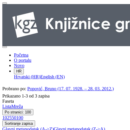
Početna
O portalu
Novo
HR
Hrvatski (HR)
English (EN)
Probrano po:
Popović, Bruno (17. 07. 1928. – 28. 03. 2012.)
Prikazano 1-3 od 3 zapisa
Faseta
Lista
Mreža
Po stranici: 100
10
25
50
100
Sortiranje zapisa
Glavni metapodatak (A->Z)
Glavni metapodatak (Z->A)