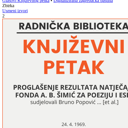
Glasovi Književnog petka
•
Digitalizirana zagrebačka baština
Zbirka
Usmeni izvori
2