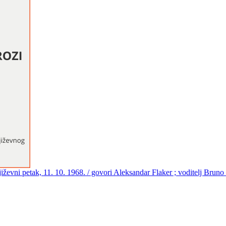
njiževni petak, 11. 10. 1968. / govori Aleksandar Flaker ; voditelj Brun