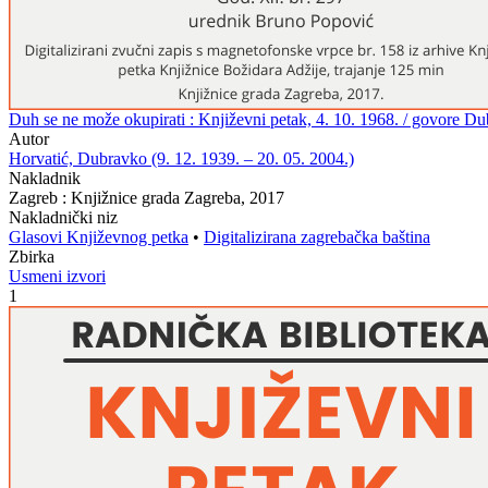
Duh se ne može okupirati : Književni petak, 4. 10. 1968. / govore D
Autor
Horvatić, Dubravko (9. 12. 1939. – 20. 05. 2004.)
Nakladnik
Zagreb : Knjižnice grada Zagreba, 2017
Nakladnički niz
Glasovi Književnog petka
•
Digitalizirana zagrebačka baština
Zbirka
Usmeni izvori
1