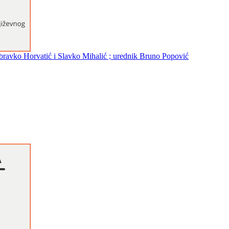
ubravko Horvatić i Slavko Mihalić ; urednik Bruno Popović