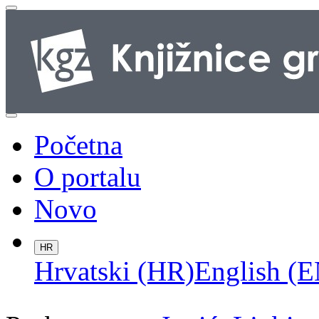
Početna
O portalu
Novo
HR
Hrvatski (HR)
English (E