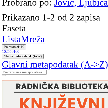
Probrano po:
Jović, Ljubica
Prikazano 1-2 od 2 zapisa
Faseta
Lista
Mreža
Po stranici: 10
10
25
50
100
Glavni metapodatak (A->Z)
Glavni metapodatak (A->Z)