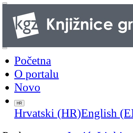
Početna
O portalu
Novo
HR
Hrvatski (HR)
English (E