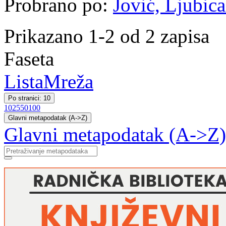
Probrano po:
Jović, Ljubica
Prikazano 1-2 od 2 zapisa
Faseta
Lista
Mreža
Po stranici: 10
10
25
50
100
Glavni metapodatak (A->Z)
Glavni metapodatak (A->Z)