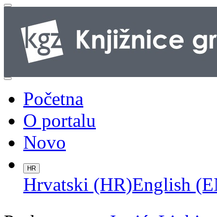
Početna
O portalu
Novo
HR
Hrvatski (HR)
English (E