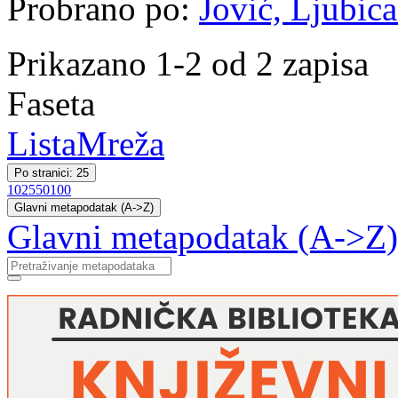
Probrano po:
Jović, Ljubica
Prikazano 1-2 od 2 zapisa
Faseta
Lista
Mreža
Po stranici: 25
10
25
50
100
Glavni metapodatak (A->Z)
Glavni metapodatak (A->Z)