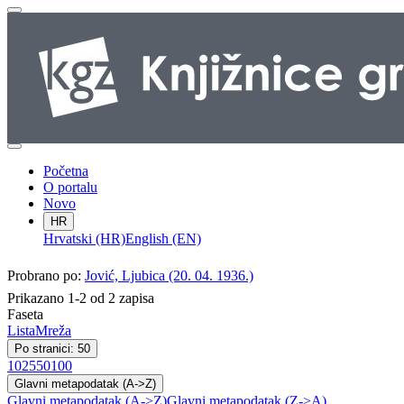
Početna
O portalu
Novo
HR
Hrvatski (HR)
English (EN)
Probrano po:
Jović, Ljubica (20. 04. 1936.)
Prikazano 1-2 od 2 zapisa
Faseta
Lista
Mreža
Po stranici: 50
10
25
50
100
Glavni metapodatak (A->Z)
Glavni metapodatak (A->Z)
Glavni metapodatak (Z->A)