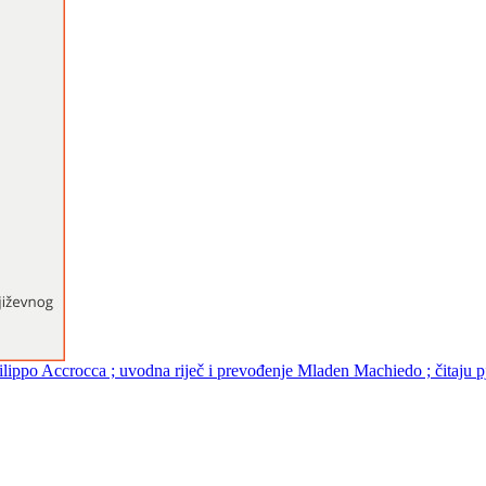
 Filippo Accrocca ; uvodna riječ i prevođenje Mladen Machiedo ; čitaju 