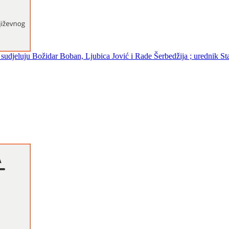
 ; sudjeluju Božidar Boban, Ljubica Jović i Rade Šerbedžija ; urednik S