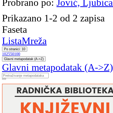
Probrano po:
Jović, Ljubica
Prikazano 1-2 od 2 zapisa
Faseta
Lista
Mreža
Po stranici: 10
10
25
50
100
Glavni metapodatak (A->Z)
Glavni metapodatak (A->Z)