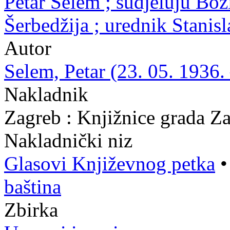
Petar Selem ; sudjeluju Bož
Šerbedžija ; urednik Stanis
Autor
Selem, Petar (23. 05. 1936.
Nakladnik
Zagreb : Knjižnice grada Z
Nakladnički niz
Glasovi Književnog petka
baština
Zbirka