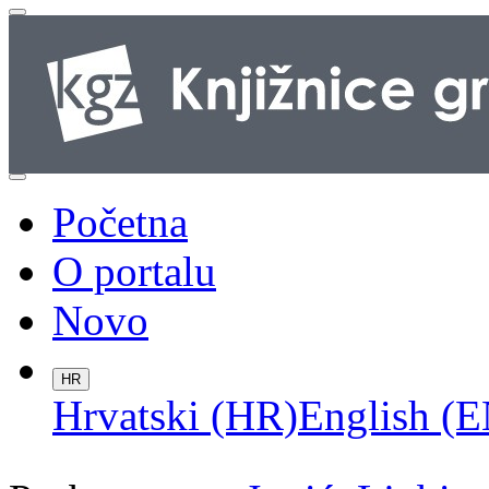
Početna
O portalu
Novo
HR
Hrvatski (HR)
English (E