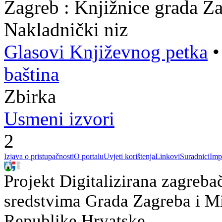
Zagreb : Knjižnice grada Z
Nakladnički niz
Glasovi Književnog petka
baština
Zbirka
Usmeni izvori
2
Izjava o pristupačnosti
O portalu
Uvjeti korištenja
Linkovi
Suradnici
Imp
Projekt Digitalizirana zagreba
sredstvima Grada Zagreba i Min
Republike Hrvatske