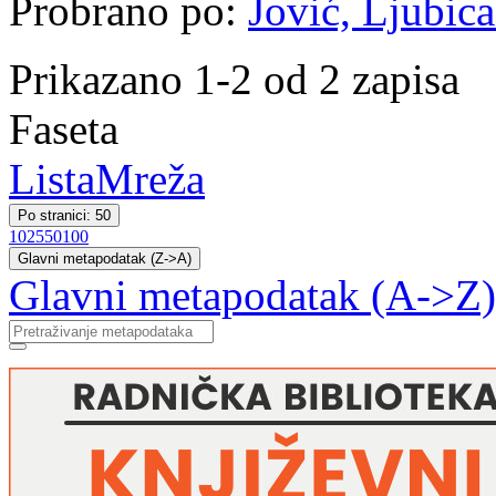
Probrano po:
Jović, Ljubica
Prikazano 1-2 od 2 zapisa
Faseta
Lista
Mreža
Po stranici: 50
10
25
50
100
Glavni metapodatak (Z->A)
Glavni metapodatak (A->Z)