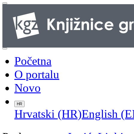
Početna
O portalu
Novo
HR
Hrvatski (HR)
English (E