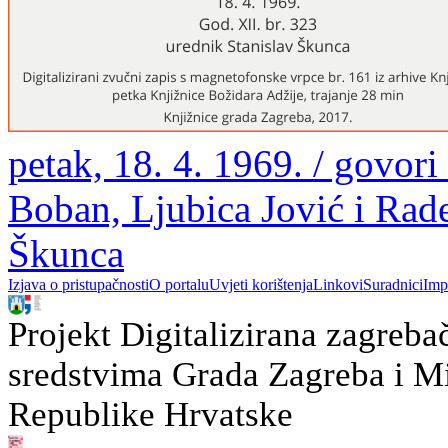
petak, 18. 4. 1969. / govori
Boban, Ljubica Jović i Rade
Škunca
Izjava o pristupačnosti
O portalu
Uvjeti korištenja
Linkovi
Suradnici
Imp
Projekt Digitalizirana zagreba
sredstvima Grada Zagreba i Min
Republike Hrvatske