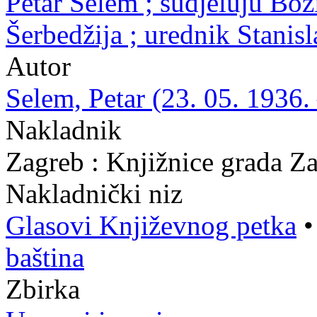
Petar Selem ; sudjeluju Bož
Šerbedžija ; urednik Stanis
Autor
Selem, Petar (23. 05. 1936.
Nakladnik
Zagreb : Knjižnice grada Z
Nakladnički niz
Glasovi Književnog petka
baština
Zbirka