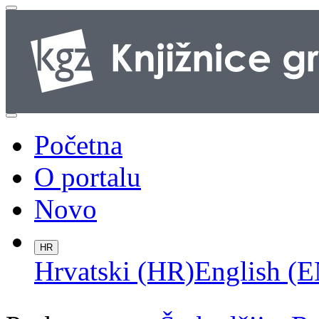
Početna
O portalu
Novo
HR
Hrvatski (HR)
English (E