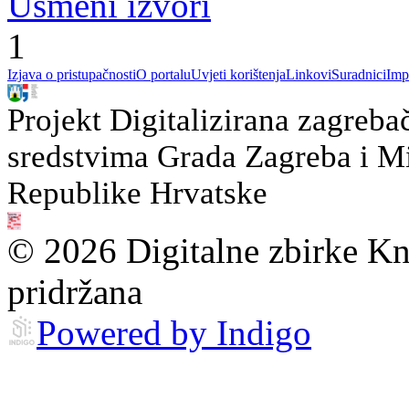
Usmeni izvori
1
Izjava o pristupačnosti
O portalu
Uvjeti korištenja
Linkovi
Suradnici
Imp
Projekt Digitalizirana zagreba
sredstvima Grada Zagreba i Min
Republike Hrvatske
© 2026 Digitalne zbirke Kn
pridržana
Powered by Indigo