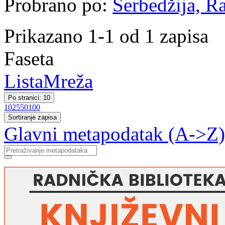
Probrano po:
Šerbedžija, Ra
Prikazano 1-1 od 1 zapisa
Faseta
Lista
Mreža
Po stranici: 10
10
25
50
100
Sortiranje zapisa
Glavni metapodatak (A->Z)