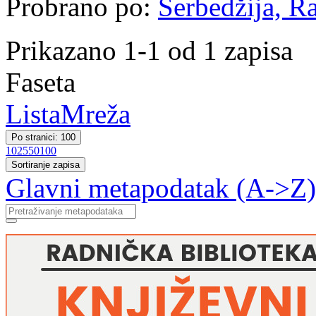
Probrano po:
Šerbedžija, Ra
Prikazano 1-1 od 1 zapisa
Faseta
Lista
Mreža
Po stranici: 100
10
25
50
100
Sortiranje zapisa
Glavni metapodatak (A->Z)