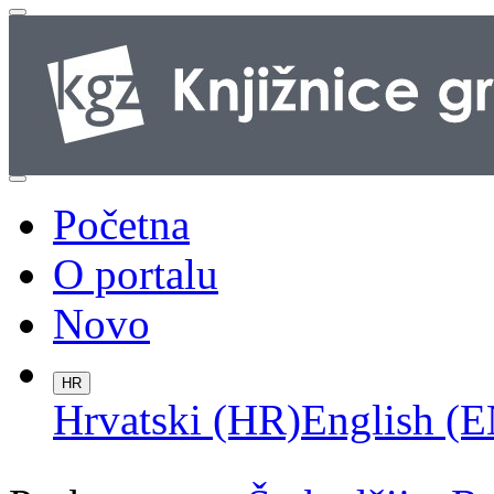
Početna
O portalu
Novo
HR
Hrvatski (HR)
English (E