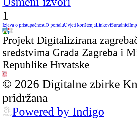
Usmeni izvori
1
Izjava o pristupačnosti
O portalu
Uvjeti korištenja
Linkovi
Suradnici
Imp
Projekt Digitalizirana zagreba
sredstvima Grada Zagreba i Min
Republike Hrvatske
© 2026 Digitalne zbirke Kn
pridržana
Powered by Indigo