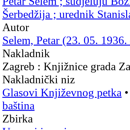
Petar Selem ; sudjeluju Bož
Šerbedžija ; urednik Stanis
Autor
Selem, Petar (23. 05. 1936.
Nakladnik
Zagreb : Knjižnice grada Z
Nakladnički niz
Glasovi Književnog petka
baština
Zbirka