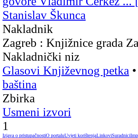
govore Vladimir Čerkez ... [e
Stanislav Škunca
Nakladnik
Zagreb : Knjižnice grada Z
Nakladnički niz
Glasovi Književnog petka
baština
Zbirka
Usmeni izvori
1
Izjava o pristupačnosti
O portalu
Uvjeti korištenja
Linkovi
Suradnici
Imp