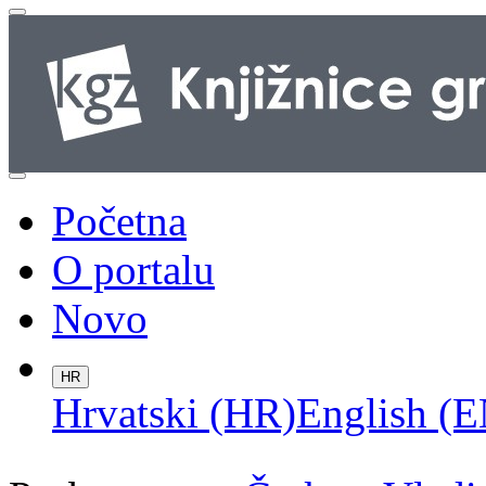
Početna
O portalu
Novo
HR
Hrvatski (HR)
English (E