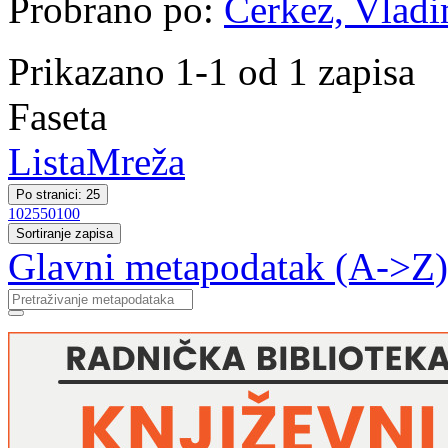
Probrano po:
Čerkez, Vladim
Prikazano 1-1 od 1 zapisa
Faseta
Lista
Mreža
Po stranici: 25
10
25
50
100
Sortiranje zapisa
Glavni metapodatak (A->Z)