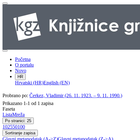
Početna
O portalu
Novo
HR
Hrvatski (HR)
English (EN)
Probrano po:
Čerkez, Vladimir (26. 11. 1923. – 9. 11. 1990.)
Prikazano 1-1 od 1 zapisa
Faseta
Lista
Mreža
Po stranici: 25
10
25
50
100
Sortiranje zapisa
Glavni metapodatak (A->Z)
Glavni metapodatak (Z->A)