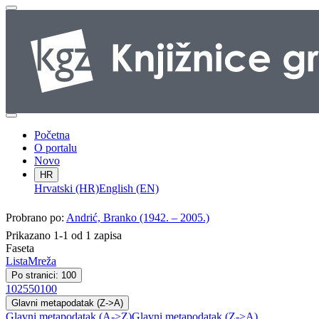
Početna
O portalu
Novo
HR
Hrvatski (HR)
English (EN)
Probrano po:
Andrić, Branko (1942. – 2005.)
Prikazano 1-1 od 1 zapisa
Faseta
Lista
Mreža
Po stranici: 100
10
25
50
100
Glavni metapodatak (Z->A)
Glavni metapodatak (A->Z)
Glavni metapodatak (Z->A)