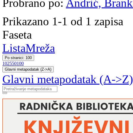
Probrano po:
Andrić, Brank
Prikazano 1-1 od 1 zapisa
Faseta
Lista
Mreža
Po stranici: 100
10
25
50
100
Glavni metapodatak (Z->A)
Glavni metapodatak (A->Z)