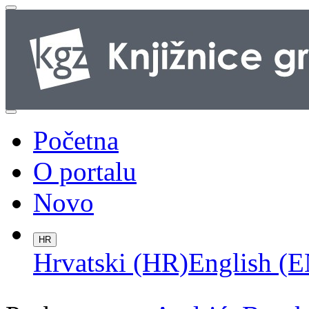
Početna
O portalu
Novo
HR
Hrvatski (HR)
English (E