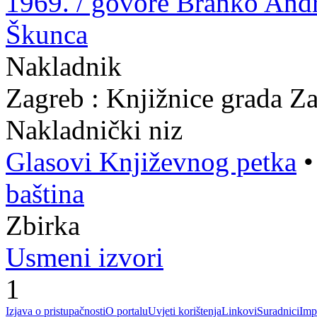
1969. / govore Branko Andrić
Škunca
Nakladnik
Zagreb : Knjižnice grada Z
Nakladnički niz
Glasovi Književnog petka
baština
Zbirka
Usmeni izvori
1
Izjava o pristupačnosti
O portalu
Uvjeti korištenja
Linkovi
Suradnici
Imp